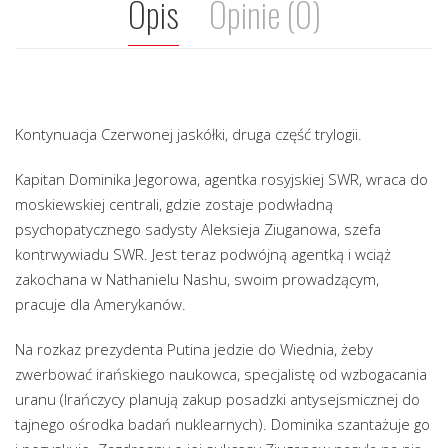
Opis
Opinie (0)
Kontynuacja Czerwonej jaskółki, druga część trylogii.
Kapitan Dominika Jegorowa, agentka rosyjskiej SWR, wraca do
moskiewskiej centrali, gdzie zostaje podwładną
psychopatycznego sadysty Aleksieja Ziuganowa, szefa
kontrwywiadu SWR. Jest teraz podwójną agentką i wciąż
zakochana w Nathanielu Nashu, swoim prowadzącym,
pracuje dla Amerykanów.
Na rozkaz prezydenta Putina jedzie do Wiednia, żeby
zwerbować irańskiego naukowca, specjalistę od wzbogacania
uranu (Irańczycy planują zakup posadzki antysejsmicznej do
tajnego ośrodka badań nuklearnych). Dominika szantażuje go