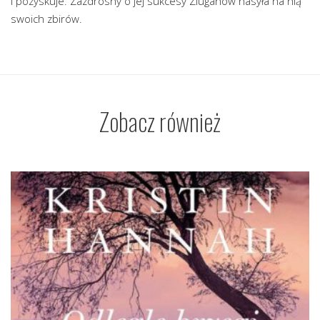
i pozyskuje. Zazdrosny o jej sukcesy Ziuganow nasyła na nią
swoich zbirów.
Zobacz również