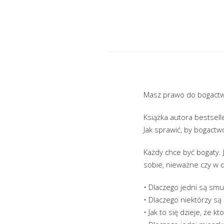
Masz prawo do bogactw
Książka autora bests
Jak sprawić, by bogactw
Każdy chce być bogaty. 
sobie, nieważne czy w d
• Dlaczego jedni są smutn
• Dlaczego niektórzy są 
• Jak to się dzieje, że k