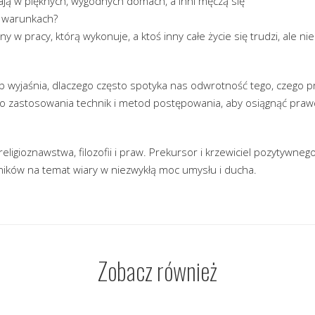
ają w pięknych, wygodnych domach, a inni męczą się
 warunkach?
ny w pracy, którą wykonuje, a ktoś inny całe życie się trudzi, ale ni
b wyjaśnia, dlaczego często spotyka nas odwrotność tego, czego p
do zastosowania technik i metod postępowania, aby osiągnąć praw
eligioznawstwa, filozofii i praw. Prekursor i krzewiciel pozytywneg
ików na temat wiary w niezwykłą moc umysłu i ducha.
Zobacz również