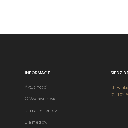
INFORMACJE
SIEDZI
Aktualności
ul. Hanki
02-103 
O Wydawnictwie
Dla recenzentów
Dla mediów