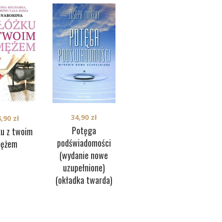
36,90
zł
H
34,90
zł
4,90
zł
Sekretna droga do
Potęga
ku z twoim
odkrycia pewności
podświadomości
ężem
siebie (okładka
(wydanie nowe
twarda)
uzupełnione)
(okładka twarda)