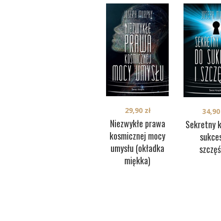
29,90
zł
34,9
Niezwykłe prawa
Sekretny k
kosmicznej mocy
sukces
umysłu (okładka
szczęś
miękka)