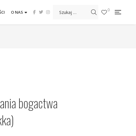
0
CI
O NAS
ania bogactwa
kka)