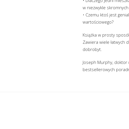
• Dlaczego jedni mieszk
w niezwykle skromnych
• Czemu ktoś jest genial
wartościowego?
Książka w prosty sposó
Zawiera wiele łatwych 
dobrobyt.
Joseph Murphy, doktor r
bestsellerowych poradn