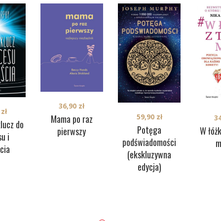
36,90
zł
0
zł
59,90
zł
Mama po raz
3
lucz do
Potęga
W łóż
pierwszy
u i
podświadomości
m
cia
(ekskluzywna
edycja)