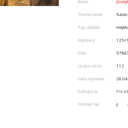
Autor
Josep
Tłumaczenie
Katar
Typ okładki
miękk
Wymiary
125×
EAN
9788
Liczba stron
112
Data wydania
26.04
Kategoria:
Porad
Podziel się