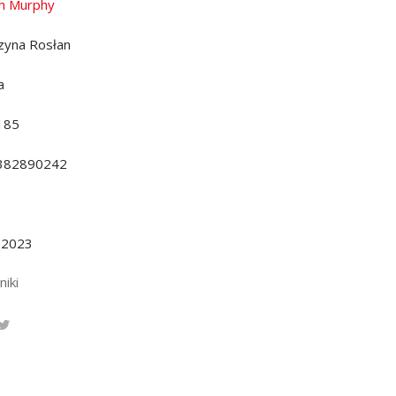
h Murphy
zyna Rosłan
a
185
382890242
.2023
niki