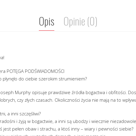
Opis
Opinie (0)
a!
ellera POTĘGA PODŚWIADOMOŚCI
o płynęło do ciebie szerokim strumieniem?
Joseph Murphy opisuje prawdziwe źródła bogactwa i obfitości. Dos
obrych, czy złych czasach. Okoliczności życia nie mają na to wpływ
i, a inni szczęśliwi?
radośni i żyją w bogactwie, a inni są ubodzy i wiecznie niezadowole
toś jest pełen obaw i strachu, a ktoś inny – wiary i pewności siebie?