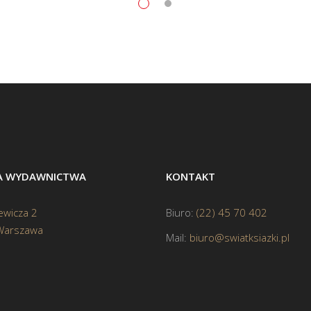
BA WYDAWNICTWA
KONTAKT
ewicza 2
Biuro:
(22) 45 70 402
Warszawa
Mail:
biuro@swiatksiazki.pl