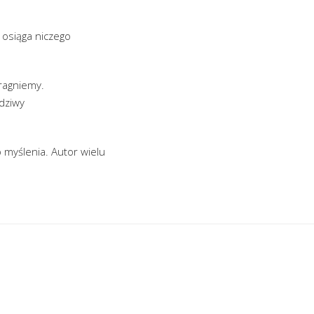
e osiąga niczego
ragniemy.
dziwy
o myślenia. Autor wielu