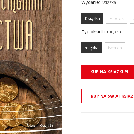
Wydanie
:
Książka
Książka
E-book
Typ okładki
:
miękka
miękka
twarda
KUP NA KSIAZKI.PL
KUP NA SWIATKSIAZ