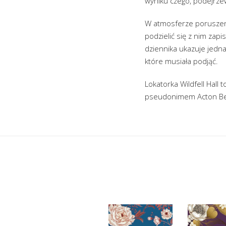
wyniku czego, podejrzew
W atmosferze poruszeni
podzielić się z nim zap
dziennika ukazuje jedn
które musiała podjąć.
Lokatorka Wildfell Hall
pseudonimem Acton Bel