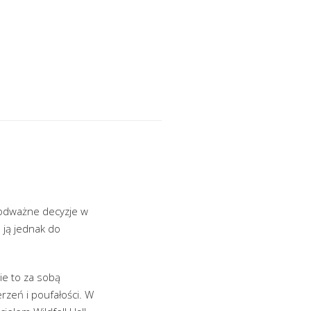
e odważne decyzje w
 ją jednak do
ie to za sobą
rzeń i poufałości. W