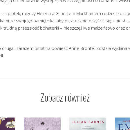
ają ją o niemoralne występki, a w szczególności o romans z właścici
a i plotek, między Heleną a Gilbertem Markhamem rodzi się uczuc
iskami ze swojego pamiętnika, aby ostatecznie oczyścić się z niesł
ak trudną przeszłość bohaterki – nieszczęśliwe małżeństwo oraz d
 to druga i zarazem ostatnia powieść Anne Brontë. Została wydana
l.
Zobacz również