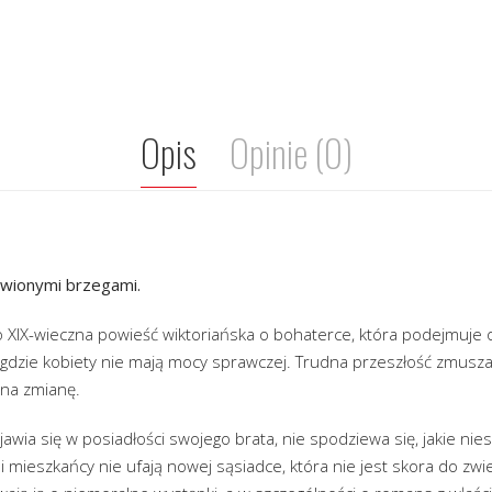
Opis
Opinie (0)
rwionymi brzegami.
 to XIX-wieczna powieść wiktoriańska o bohaterce, która podejmuj
 gdzie kobiety nie mają mocy sprawczej. Trudna przeszłość zmusza
 na zmianę.
wia się w posiadłości swojego brata, nie spodziewa się, jakie nies
 mieszkańcy nie ufają nowej sąsiadce, która nie jest skora do zwie