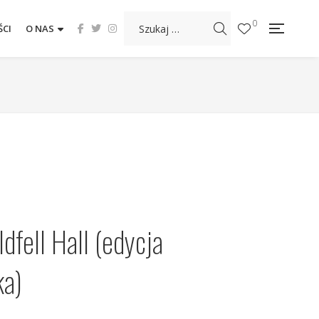
0
CI
O NAS
dfell Hall (edycja
ka)