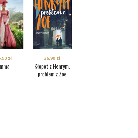
36,90
zł
6,90
zł
36,90
zł
Duma i
Emma
Zb
Kłopot z Henrym,
uprzedzenie
(S
problem z Zoe