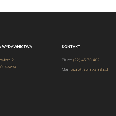
BA WYDAWNICTWA
KONTAKT
ewicza 2
Biuro:
(22) 45 70 402
Warszawa
Mail:
biuro@swiatksiazki.pl