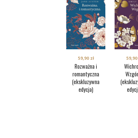
59,90
zł
59,9
Rozważna i
Wichr
romantyczna
Wzgó
(ekskluzywna
(eksklu
edycja)
edycj