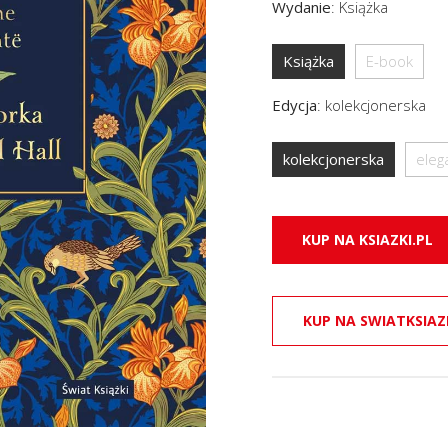
Wydanie
:
Książka
Książka
E-book
Edycja
:
kolekcjonerska
kolekcjonerska
eleg
KUP NA KSIAZKI.PL
KUP NA SWIATKSIAZ