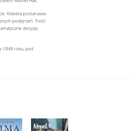
elem Wildfell Hall.
ie. Kobieta postanawia
usznych podejrzeń. Treść
ramatyczne decyzje,
 w 1848 roku, pod