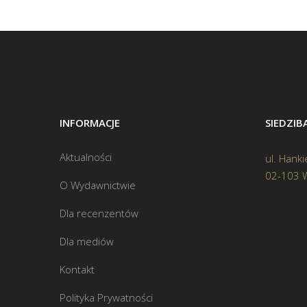
INFORMACJE
SIEDZI
Aktualności
ul. Hanki
02-103 
O Wydawnictwie
Dla recenzentów
Dla mediów
Kontakt
Polityka Prywatności