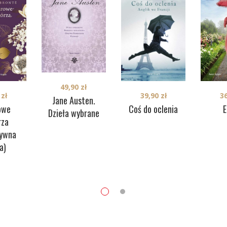
49,90
zł
0
zł
3
39,90
zł
Jane Austen.
owe
Coś do oclenia
Dzieła wybrane
rza
zywna
a)