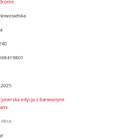
Bronte
Nowosielska
da
240
368419801
.2025
cjonerska edycja z barwionymi
ami
 obca