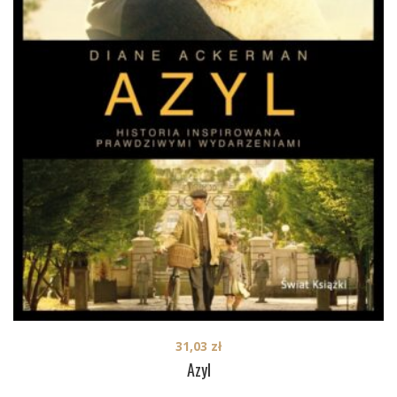
31,03
zł
Azyl