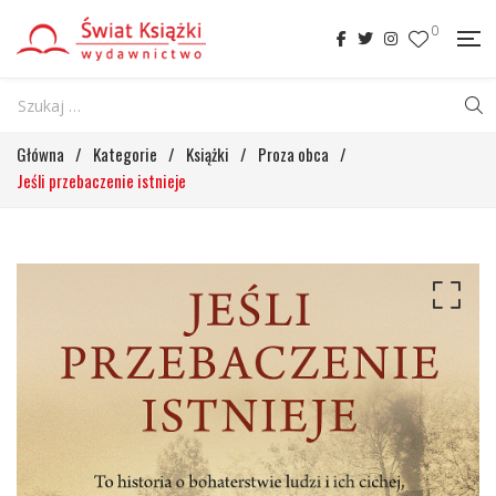
0
Główna
/
Kategorie
/
Książki
/
Proza obca
/
Jeśli przebaczenie istnieje