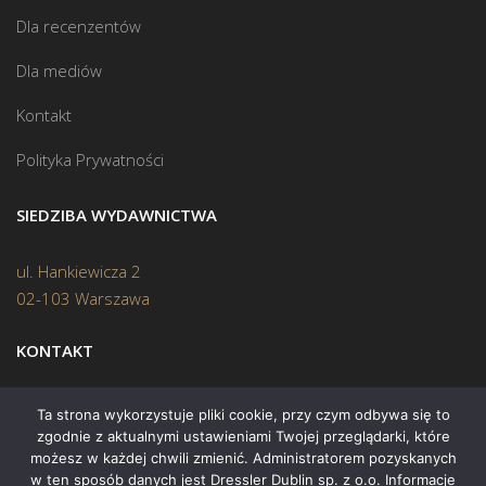
Dla recenzentów
Dla mediów
Kontakt
Polityka Prywatności
SIEDZIBA WYDAWNICTWA
ul. Hankiewicza 2
02-103 Warszawa
KONTAKT
Biuro:
(22) 45 70 402
Ta strona wykorzystuje pliki cookie, przy czym odbywa się to
zgodnie z aktualnymi ustawieniami Twojej przeglądarki, które
Mail:
biuro@swiatksiazki.pl
możesz w każdej chwili zmienić. Administratorem pozyskanych
w ten sposób danych jest Dressler Dublin sp. z o.o. Informacje