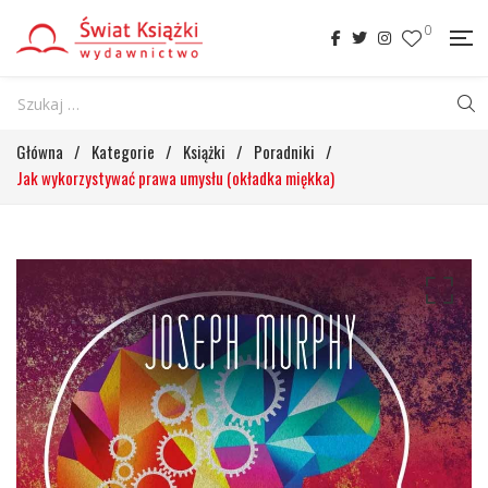
0
Główna
/
Kategorie
/
Książki
/
Poradniki
/
Jak wykorzystywać prawa umysłu (okładka miękka)