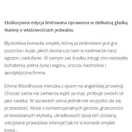
Ekskluzywna edycja limitowana oprawiona w delikatną gładką
tkaninę o właściwościach jedwabiu.
Błyskotliwa komedia omyłek, której przedmiotem jest gra
pozorów i iluzje, jakich dostarcza nam w nadmiarze nasz
egoizm i zadufanie. W samym zaś środku intrygi stoi niezwykła
bohaterka, pełna życia i wigoru, urocza, nieznośna i
apodyktyczna Emma.
Emma Woodhouse mieszka z ojcem na angielskiej prowincji.
Chociaż sama nie zamierza wyjść za mąż, próbuje swoich sił
jako swatka. W sprawach serca jednak nie wszystko da się
przewidzieć. Może z konwencjonalnych gestów, grzeczności
przewidzianych etykietą, ukradkowych spojrzeń zostaną
odczytane prawdziwe intencje? Jak to w komedii omyłek
bywa…