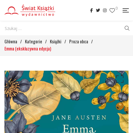
0
Główna
/
Kategorie
/
Książki
/
Proza obca
/
Emma (ekskluzywna edycja)