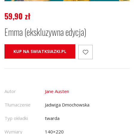
59,90
zł
Emma (ekskluzywna edycja)
KUP NA SWIATKSIAZKI.PL
Autor
Jane Austen
Tłumaczenie
Jadwiga Dmochowska
Typ okładki
twarda
Wymiary
140×220