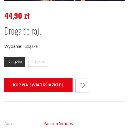
44,90
zł
Droga do raju
Wydanie
:
Książka
Książka
E-book
KUP NA SWIATKSIAZKI.PL
Autor
Paullina Simons