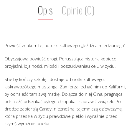
Opis
Opinie (0)
Powieść znakomitej autorki kultowego „Jeźdźca miedzianego”!
Obyczajowa powieść drogi. Poruszająca historia kobiecej
przyjaźni, lojalności, miłości i poszukiwaniau celu w życiu.
Shelby kończy szkołę i dostaje od ciotki kultowego,
jaskrawożółtego mustanga. Zamierza jechać nim do Kalifornii,
by odnaleźć tam swą matkę. Dołącza do niej Gina, pragnąca
odnaleźć odszukać byłego chłopaka i naprawić związek. Po
drodze zabierają Candy: nieznośną, tajemniczą dziewczynę,
która przeszła w życiu prawdziwe piekło i wyraźnie przed
czymś wyraźnie ucieka…