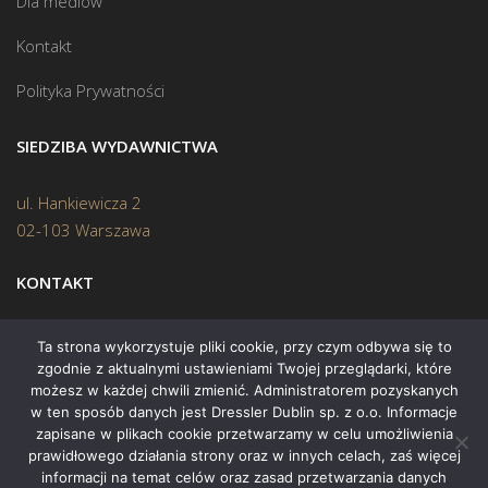
Dla mediów
Kontakt
Polityka Prywatności
SIEDZIBA WYDAWNICTWA
ul. Hankiewicza 2
02-103 Warszawa
KONTAKT
Biuro:
(22) 45 70 402
Ta strona wykorzystuje pliki cookie, przy czym odbywa się to
zgodnie z aktualnymi ustawieniami Twojej przeglądarki, które
Mail:
biuro@swiatksiazki.pl
możesz w każdej chwili zmienić. Administratorem pozyskanych
w ten sposób danych jest Dressler Dublin sp. z o.o. Informacje
zapisane w plikach cookie przetwarzamy w celu umożliwienia
prawidłowego działania strony oraz w innych celach, zaś więcej
informacji na temat celów oraz zasad przetwarzania danych