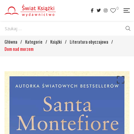
0
Główna
/
Kategorie
/
Książki
/
Literatura obyczajowa
/
Dom nad morzem