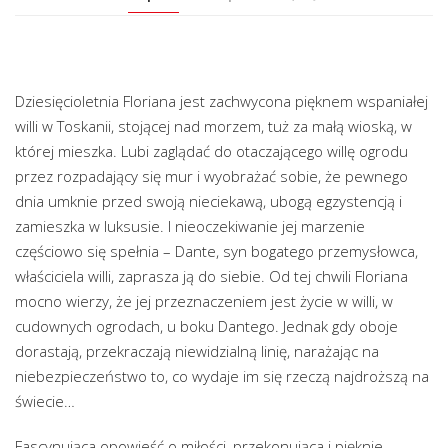
Dziesięcioletnia Floriana jest zachwycona pięknem wspaniałej
willi w Toskanii, stojącej nad morzem, tuż za małą wioską, w
której mieszka. Lubi zaglądać do otaczającego willę ogrodu
przez rozpadający się mur i wyobrażać sobie, że pewnego
dnia umknie przed swoją nieciekawą, ubogą egzystencją i
zamieszka w luksusie. I nieoczekiwanie jej marzenie
częściowo się spełnia – Dante, syn bogatego przemysłowca,
właściciela willi, zaprasza ją do siebie. Od tej chwili Floriana
mocno wierzy, że jej przeznaczeniem jest życie w willi, w
cudownych ogrodach, u boku Dantego. Jednak gdy oboje
dorastają, przekraczają niewidzialną linię, narażając na
niebezpieczeństwo to, co wydaje im się rzeczą najdroższą na
świecie…
Fascynująca opowieść o miłości, przekonująca i pięknie