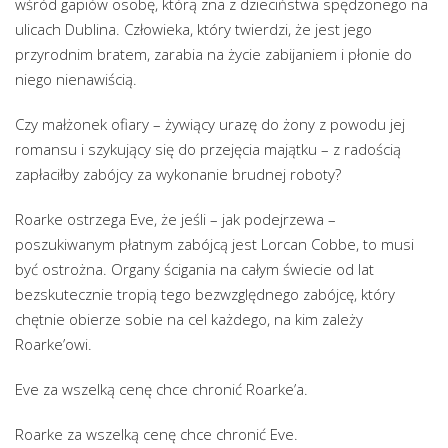
wśród gapiów osobę, którą zna z dzieciństwa spędzonego na
ulicach Dublina. Człowieka, który twierdzi, że jest jego
przyrodnim bratem, zarabia na życie zabijaniem i płonie do
niego nienawiścią.
Czy małżonek ofiary – żywiący urazę do żony z powodu jej
romansu i szykujący się do przejęcia majątku – z radością
zapłaciłby zabójcy za wykonanie brudnej roboty?
Roarke ostrzega Eve, że jeśli – jak podejrzewa –
poszukiwanym płatnym zabójcą jest Lorcan Cobbe, to musi
być ostrożna. Organy ścigania na całym świecie od lat
bezskutecznie tropią tego bezwzględnego zabójcę, który
chętnie obierze sobie na cel każdego, na kim zależy
Roarke’owi.
Eve za wszelką cenę chce chronić Roarke’a.
Roarke za wszelką cenę chce chronić Eve.