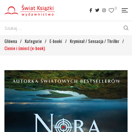
0
Główna
/
Kategorie
/
E-booki
/
Kryminał / Sensacja / Thriller
/
Cienie i śmierć (e-book)