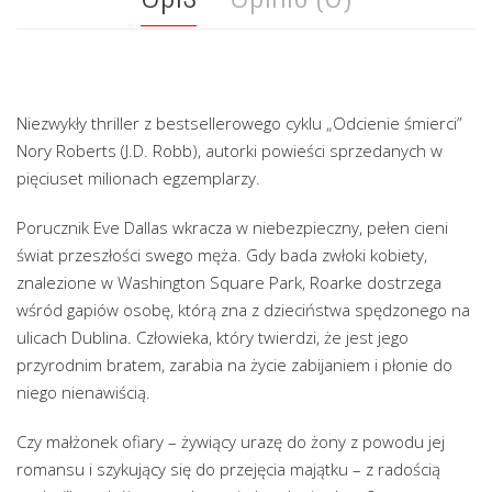
Niezwykły thriller z bestsellerowego cyklu „Odcienie śmierci”
Nory Roberts (J.D. Robb), autorki powieści sprzedanych w
pięciuset milionach egzemplarzy.
Porucznik Eve Dallas wkracza w niebezpieczny, pełen cieni
świat przeszłości swego męża. Gdy bada zwłoki kobiety,
znalezione w Washington Square Park, Roarke dostrzega
wśród gapiów osobę, którą zna z dzieciństwa spędzonego na
ulicach Dublina. Człowieka, który twierdzi, że jest jego
przyrodnim bratem, zarabia na życie zabijaniem i płonie do
niego nienawiścią.
Czy małżonek ofiary – żywiący urazę do żony z powodu jej
romansu i szykujący się do przejęcia majątku – z radością