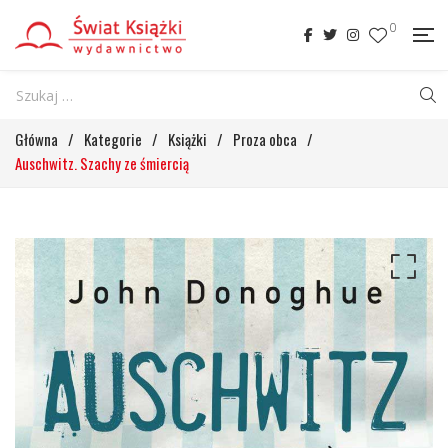
0
Główna
/
Kategorie
/
Książki
/
Proza obca
/
Auschwitz. Szachy ze śmiercią