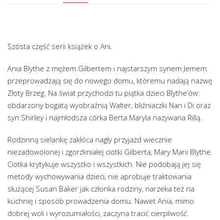
Szósta część serii książek o Ani.
Ania Blythe z mężem Gilbertem i najstarszym synem Jemem
przeprowadzają się do nowego domu, któremu nadają nazwę
Złoty Brzeg. Na świat przychodzi tu piątka dzieci Blythe’ów:
obdarzony bogatą wyobraźnią Walter, bliźniaczki Nan i Di oraz
syn Shirley i najmłodsza córka Berta Maryla nazywana Rillą.
Rodzinną sielankę zakłóca nagły przyjazd wiecznie
niezadowolonej i zgorzkniałej ciotki Gilberta, Mary Marii Blythe.
Ciotka krytykuje wszystko i wszystkich. Nie podobają jej się
metody wychowywania dzieci, nie aprobuje traktowania
służącej Susan Baker jak członka rodziny, narzeka też na
kuchnię i sposób prowadzenia domu. Nawet Ania, mimo
dobrej woli i wyrozumiałości, zaczyna tracić cierpliwość.