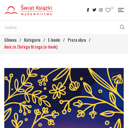
0
Główna
/
Kategorie
/
E-booki
/
Proza obca
/
Ania ze Złotego Brzegu (e-book)