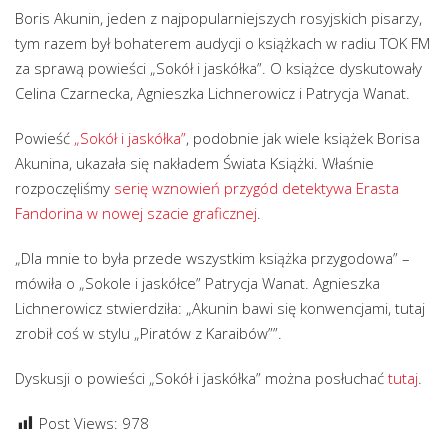
Boris Akunin, jeden z najpopularniejszych rosyjskich pisarzy,
tym razem był bohaterem audycji o książkach w radiu TOK FM
za sprawą powieści „Sokół i jaskółka”. O książce dyskutowały
Celina Czarnecka, Agnieszka Lichnerowicz i Patrycja Wanat.
Powieść
„Sokół i jaskółka”
, podobnie jak wiele książek Borisa
Akunina, ukazała się nakładem Świata Książki. Właśnie
rozpoczęliśmy
serię wznowień przygód detektywa Erasta
Fandorina w nowej szacie graficznej
.
„Dla mnie to była przede wszystkim książka przygodowa” –
mówiła o „Sokole i jaskółce” Patrycja Wanat. Agnieszka
Lichnerowicz stwierdziła: „Akunin bawi się konwencjami, tutaj
zrobił coś w stylu „Piratów z Karaibów””.
Dyskusji o powieści „Sokół i jaskółka” można posłuchać
tutaj
.
Post Views:
978