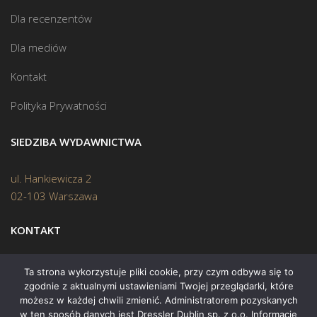
Dla recenzentów
Dla mediów
Kontakt
Polityka Prywatności
SIEDZIBA WYDAWNICTWA
ul. Hankiewicza 2
02-103 Warszawa
KONTAKT
Biuro:
(22) 45 70 402
Ta strona wykorzystuje pliki cookie, przy czym odbywa się to
zgodnie z aktualnymi ustawieniami Twojej przeglądarki, które
Mail:
biuro@swiatksiazki.pl
możesz w każdej chwili zmienić. Administratorem pozyskanych
w ten sposób danych jest Dressler Dublin sp. z o.o. Informacje