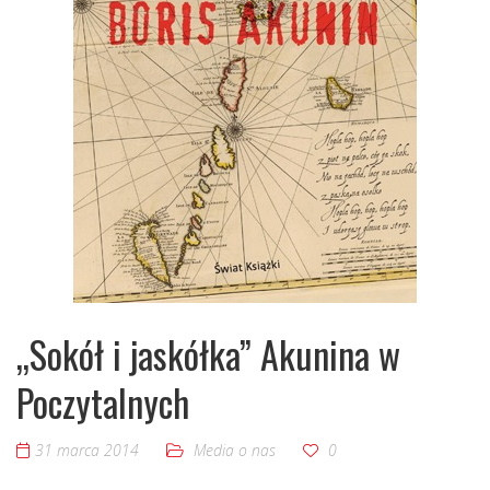
„Sokół i jaskółka” Akunina w
Poczytalnych
31 marca 2014
Media o nas
0