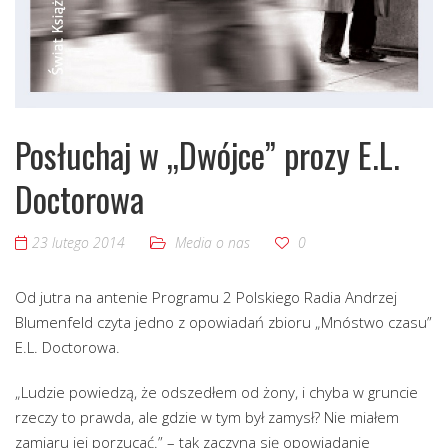
Posłuchaj w „Dwójce” prozy E.L.
Doctorowa
23 lutego 2014
Media o nas
0
Od jutra na antenie Programu 2 Polskiego Radia Andrzej
Blumenfeld czyta jedno z opowiadań zbioru „Mnóstwo czasu”
E.L. Doctorowa.
„Ludzie powiedzą, że odszedłem od żony, i chyba w gruncie
rzeczy to prawda, ale gdzie w tym był zamysł? Nie miałem
zamiaru jej porzucać.” – tak zaczyna się opowiadanie