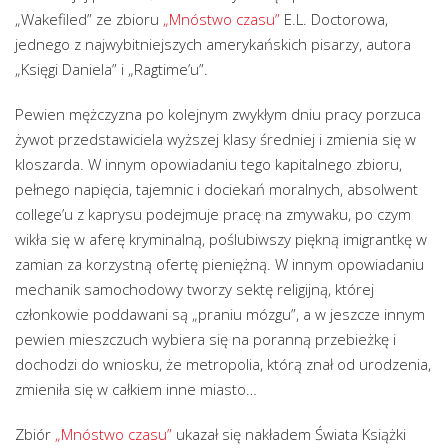
„Wakefiled” ze zbioru
„Mnóstwo czasu”
E.L. Doctorowa,
jednego z najwybitniejszych amerykańskich pisarzy, autora
„Księgi Daniela” i „Ragtime’u”.
Pewien mężczyzna po kolejnym zwykłym dniu pracy porzuca
żywot przedstawiciela wyższej klasy średniej i zmienia się w
kloszarda. W innym opowiadaniu tego kapitalnego zbioru,
pełnego napięcia, tajemnic i dociekań moralnych, absolwent
college’u z kaprysu podejmuje pracę na zmywaku, po czym
wikła się w aferę kryminalną, poślubiwszy piękną imigrantkę w
zamian za korzystną ofertę pieniężną. W innym opowiadaniu
mechanik samochodowy tworzy sektę religijną, której
członkowie poddawani są „praniu mózgu”, a w jeszcze innym
pewien mieszczuch wybiera się na poranną przebieżkę i
dochodzi do wniosku, że metropolia, którą znał od urodzenia,
zmieniła się w całkiem inne miasto…
Zbiór
„Mnóstwo czasu”
ukazał się nakładem Świata Książki