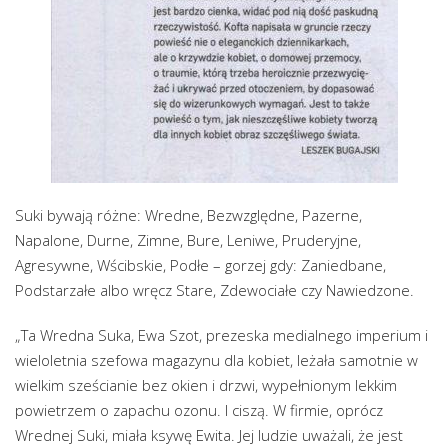
Suki bywają różne: Wredne, Bezwzględne, Pazerne,
Napalone, Durne, Zimne, Bure, Leniwe, Pruderyjne,
Agresywne, Wścibskie, Podłe – gorzej gdy: Zaniedbane,
Podstarzałe albo wręcz Stare, Zdewociałe czy Nawiedzone.
„Ta Wredna Suka, Ewa Szot, prezeska medialnego imperium i
wieloletnia szefowa magazynu dla kobiet, leżała samotnie w
wielkim sześcianie bez okien i drzwi, wypełnionym lekkim
powietrzem o zapachu ozonu. I ciszą. W firmie, oprócz
Wrednej Suki, miała ksywę Ewita. Jej ludzie uważali, że jest