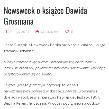
Newsweek o książce Dawida
Grosmana
19 maja 2015
Media o nas
0
Lesze Bugajski z Newsweek Polska tak pisze o książce „Księga
gramatyki intymnej”:
M
łody Grosman z wyczuciem i przenikliwością opisał życie w
Izraelu w latach 60., pokazał też problemy dojrzewania i kłopoty z
przystosowaniem się do świata.
Książka „Księga gramatyki intymnej” to jedna z
najważniejszych powieści w dorobku Dawida Grosmana i
dziejach współczesnej literatury hebrajskiej. Jest rok 1967,
Bejt ha-Kerem, Jerozolima. W oddali pobrzmiewają odgłosy