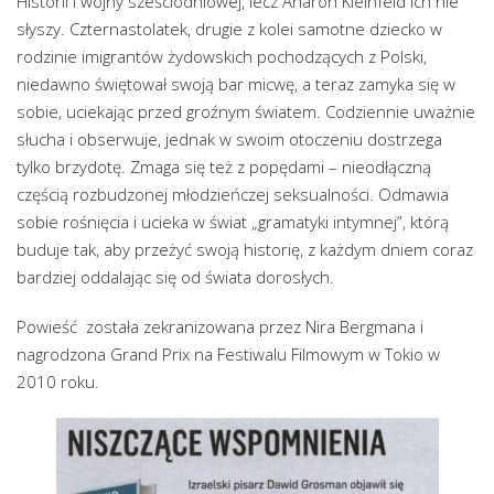
Historii i wojny sześciodniowej, lecz Aharon Kleinfeld ich nie
słyszy. Czternastolatek, drugie z kolei samotne dziecko w
rodzinie imigrantów żydowskich pochodzących z Polski,
niedawno świętował swoją bar micwę, a teraz zamyka się w
sobie, uciekając przed groźnym światem. Codziennie uważnie
słucha i obserwuje, jednak w swoim otoczeniu dostrzega
tylko brzydotę. Zmaga się też z popędami – nieodłączną
częścią rozbudzonej młodzieńczej seksualności. Odmawia
sobie rośnięcia i ucieka w świat „gramatyki intymnej”, którą
buduje tak, aby przeżyć swoją historię, z każdym dniem coraz
bardziej oddalając się od świata dorosłych.
Powieść została zekranizowana przez Nira Bergmana i
nagrodzona Grand Prix na Festiwalu Filmowym w Tokio w
2010 roku.