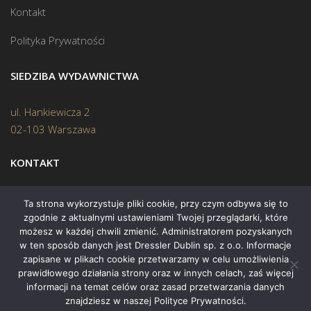
Kontakt
Polityka Prywatności
SIEDZIBA WYDAWNICTWA
ul. Hankiewicza 2
02-103 Warszawa
KONTAKT
Biuro:
(22) 45 70 402
Ta strona wykorzystuje pliki cookie, przy czym odbywa się to
zgodnie z aktualnymi ustawieniami Twojej przeglądarki, które
Mail:
biuro@swiatksiazki.pl
możesz w każdej chwili zmienić. Administratorem pozyskanych
w ten sposób danych jest Dressler Dublin sp. z o.o. Informacje
zapisane w plikach cookie przetwarzamy w celu umożliwienia
prawidłowego działania strony oraz w innych celach, zaś więcej
informacji na temat celów oraz zasad przetwarzania danych
znajdziesz w naszej Polityce Prywatności.
Copyright © 2015 Świat Książki. Wszelkie prawa zastrzeżone