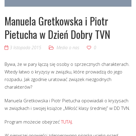
Manuela Gretkowska i Piotr
Pietucha w Dzień Dobry TVN
3 listopada 2015
Media o nas
0
Bywa, że w pary łączą się osoby o sprzecznych charakterach.
Wtedy łatwo o kryzysy w związku, które prowadzą do jego
rozpadu. Jak zgodnie uratować związek niezgodnych
charakterów?
Manuela Gretkowska i Piotr Pietucha opowiadali o kryzysach
w związkach i swojej książce „Miłość klasy średniej” w DD TVN.
Program możecie obejrzeć
TUTAJ
.
W pierwszej opowieści zdesperowana pisarka ucieka przed