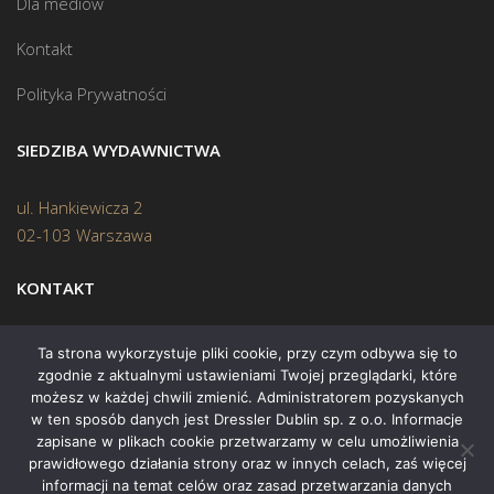
Dla mediów
Kontakt
Polityka Prywatności
SIEDZIBA WYDAWNICTWA
ul. Hankiewicza 2
02-103 Warszawa
KONTAKT
Biuro:
(22) 45 70 402
Ta strona wykorzystuje pliki cookie, przy czym odbywa się to
zgodnie z aktualnymi ustawieniami Twojej przeglądarki, które
Mail:
biuro@swiatksiazki.pl
możesz w każdej chwili zmienić. Administratorem pozyskanych
w ten sposób danych jest Dressler Dublin sp. z o.o. Informacje
zapisane w plikach cookie przetwarzamy w celu umożliwienia
prawidłowego działania strony oraz w innych celach, zaś więcej
informacji na temat celów oraz zasad przetwarzania danych