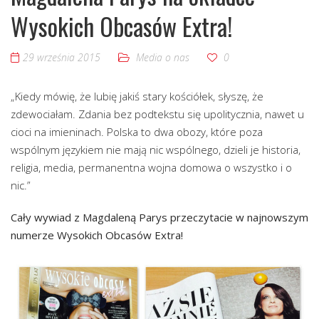
Wysokich Obcasów Extra!
29 września 2015
Media o nas
0
„Kiedy mówię, że lubię jakiś stary kościółek, słyszę, że
zdewociałam. Zdania bez podtekstu się upolitycznia, nawet u
cioci na imieninach. Polska to dwa obozy, które poza
wspólnym językiem nie mają nic wspólnego, dzieli je historia,
religia, media, permanentna wojna domowa o wszystko i o
nic.”
Cały wywiad z Magdaleną Parys przeczytacie w najnowszym
numerze Wysokich Obcasów Extra!