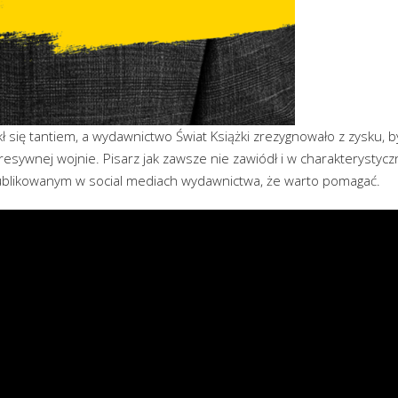
ł się tantiem, a wydawnictwo Świat Książki zrezygnowało z zysku,
resywnej wojnie. Pisarz jak zawsze nie zawiódł i w charakterystyczn
ublikowanym w social mediach wydawnictwa, że warto pomagać.