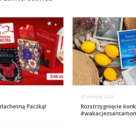
20 września 2024
zlachetną Paczką!
Rozstrzygnięcie kon
#wakacjezsantamon