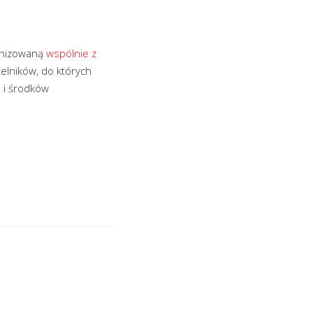
ganizowaną
wspólnie z
telników, do których
i i środków