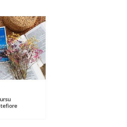
4 lipca 2024
kursu
Wakacyjny konkurs z Sant
tefiore
Montefiore i wygraj vouch
wakacje o wartości 5000 z