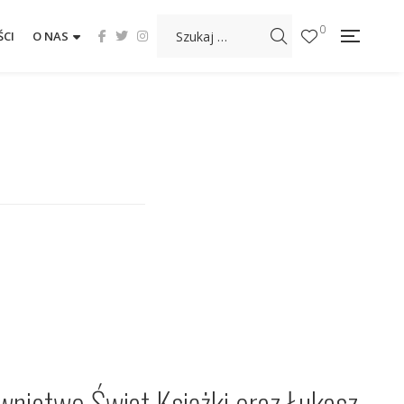
0
CI
O NAS
nictwo Świat Książki oraz Łukasz