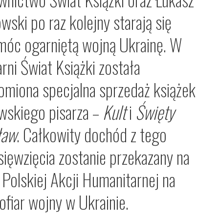
wski po raz kolejny starają się
óc ogarniętą wojną Ukrainę. W
rni Świat Książki została
omiona specjalna sprzedaż książek
wskiego pisarza –
Kult
i
Święty
ław
. Całkowity dochód z tego
sięwzięcia zostanie przekazany na
 Polskiej Akcji Humanitarnej na
ofiar wojny w Ukrainie.