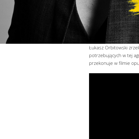
Łukasz Orbitowski zrzek
potrzebujących w tej ag
przekonuje w filmie op