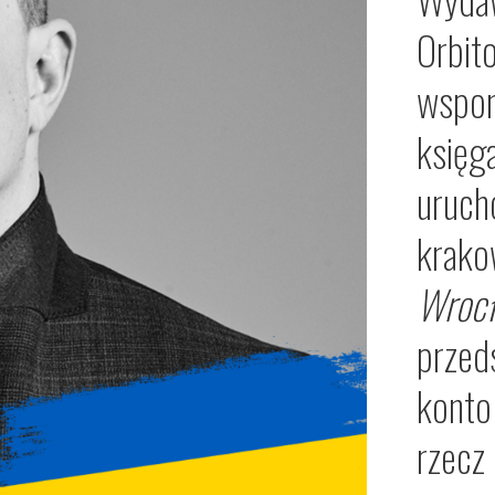
Orbito
wspom
księga
uruch
krako
Wroc
przed
konto
rzecz 