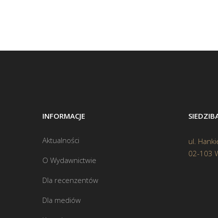
INFORMACJE
SIEDZI
Aktualności
ul. Hanki
02-103 
O Wydawnictwie
Dla recenzentów
Dla mediów