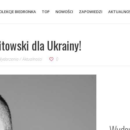
OLEKCJE BIEDRONKA
TOP
NOWOŚCI
ZAPOWIEDZI
AKTUALNOŚ
itowski dla Ukrainy!
Wydarzenia
/
Aktualności
0
Wydaw