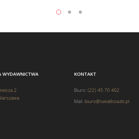
BA WYDAWNICTWA
KONTAKT
ewicza 2
Biuro:
(22) 45 70 402
Warszawa
Mail:
biuro@swiatksiazki.pl