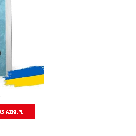
zł
SIAZKI.PL