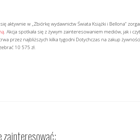
 się aktywnie w „Zbiórkę wydawnictw Świata Książki i Bellona” zor
ną
. Akcja spotkała się z żywym zainteresowaniem mediów, jak i czy
trwa przez najbliższych kilka tygodni Dotychczas na zakup żywnośc
zebrać 10 575 zł.
e zainteresować: