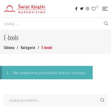
0
E-booki
Główna
/
Kategorie
/
E-booki
Nie znaleziono produktów, których szukasz.