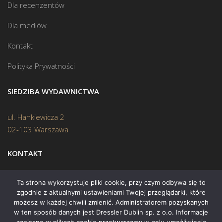
Dla recenzentów
Dla mediów
Kontakt
Polityka Prywatności
SIEDZIBA WYDAWNICTWA
ul. Hankiewicza 2
02-103 Warszawa
KONTAKT
Biuro:
(22) 45 70 402
Ta strona wykorzystuje pliki cookie, przy czym odbywa się to
zgodnie z aktualnymi ustawieniami Twojej przeglądarki, które
Mail:
biuro@swiatksiazki.pl
możesz w każdej chwili zmienić. Administratorem pozyskanych
w ten sposób danych jest Dressler Dublin sp. z o.o. Informacje