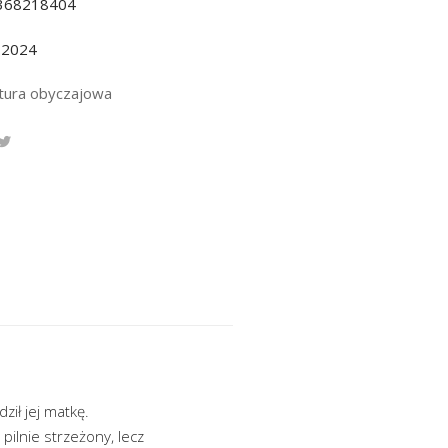
368218404
.2024
atura obyczajowa
ził jej matkę.
pilnie strzeżony, lecz