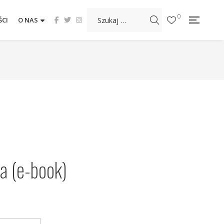
0
CI
O NAS
a (e-book)