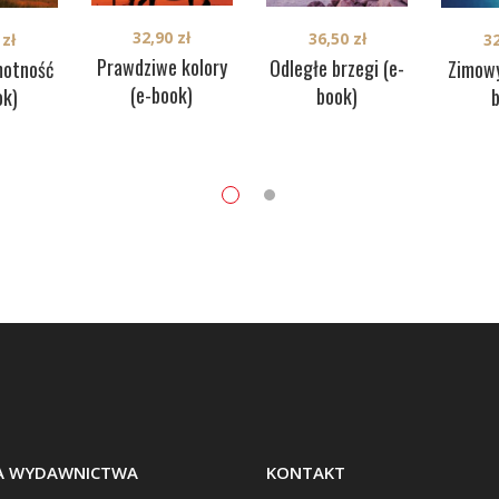
32,90
zł
36,50
zł
0
zł
3
Prawdziwe kolory
Odległe brzegi (e-
motność
Zimowy
(e-book)
book)
ok)
BA WYDAWNICTWA
KONTAKT