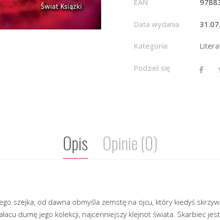
EAN
9788
Data wydania
31.07
Kategoria:
Liter
Podziel się
Opis
Opinie (0)
ego szejka, od dawna obmyśla zemstę na ojcu, który kiedyś skrzywd
acu dumę jego kolekcji, najcenniejszy klejnot świata. Skarbiec jest 