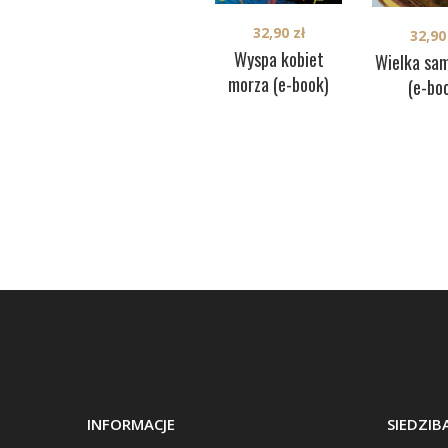
32,90
zł
32,9
Wyspa kobiet
Wielka sa
morza (e-book)
(e-bo
INFORMACJE
SIEDZI