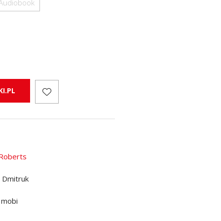
Audiobook
I.PL
Roberts
 Dmitruk
 mobi