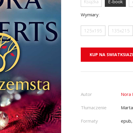
Książka
E-book
Wymiary
:
125x195
135x215
KUP NA SWIATKSIAZK
Autor
Nora 
Tłumaczenie
Marta
Formaty
epub,