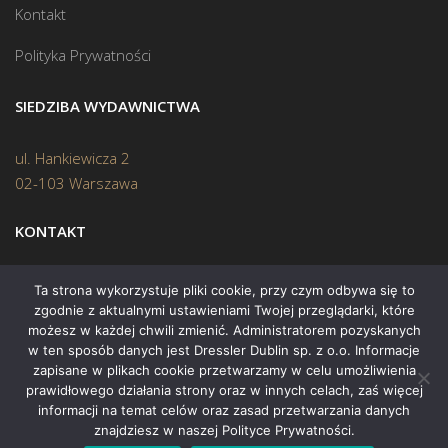
Kontakt
Polityka Prywatności
SIEDZIBA WYDAWNICTWA
ul. Hankiewicza 2
02-103 Warszawa
KONTAKT
Biuro:
(22) 45 70 402
Ta strona wykorzystuje pliki cookie, przy czym odbywa się to
zgodnie z aktualnymi ustawieniami Twojej przeglądarki, które
Mail:
biuro@swiatksiazki.pl
możesz w każdej chwili zmienić. Administratorem pozyskanych
w ten sposób danych jest Dressler Dublin sp. z o.o. Informacje
zapisane w plikach cookie przetwarzamy w celu umożliwienia
prawidłowego działania strony oraz w innych celach, zaś więcej
informacji na temat celów oraz zasad przetwarzania danych
znajdziesz w naszej Polityce Prywatności.
Copyright © 2015 Świat Książki. Wszelkie prawa zastrzeżone