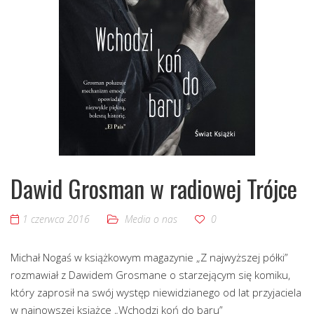
Dawid Grosman w radiowej Trójce
1 czerwca 2016
Media o nas
0
Michał Nogaś w książkowym magazynie „Z najwyższej półki”
rozmawiał z Dawidem Grosmane o starzejącym się komiku,
który zaprosił na swój występ niewidzianego od lat przyjaciela
w najnowszej książce „Wchodzi koń do baru”