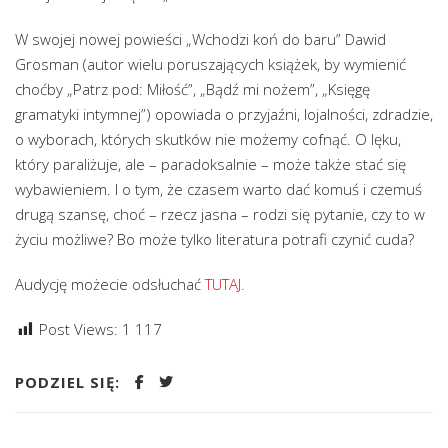
W swojej nowej powieści „Wchodzi koń do baru” Dawid
Grosman (autor wielu poruszających książek, by wymienić
choćby „Patrz pod: Miłość”, „Bądź mi nożem”, „Księgę
gramatyki intymnej”) opowiada o przyjaźni, lojalności, zdradzie,
o wyborach, których skutków nie możemy cofnąć. O lęku,
który paraliżuje, ale – paradoksalnie – może także stać się
wybawieniem. I o tym, że czasem warto dać komuś i czemuś
drugą szansę, choć – rzecz jasna – rodzi się pytanie, czy to w
życiu możliwe? Bo może tylko literatura potrafi czynić cuda?
Audycję możecie odsłuchać
TUTAJ.
Post Views:
1 117
PODZIEL SIĘ: