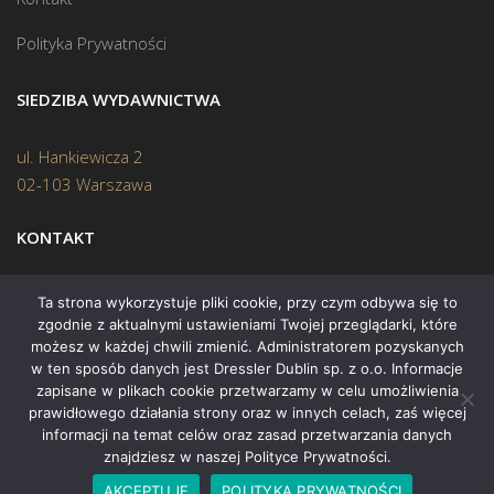
Polityka Prywatności
SIEDZIBA WYDAWNICTWA
ul. Hankiewicza 2
02-103 Warszawa
KONTAKT
Biuro:
(22) 45 70 402
Ta strona wykorzystuje pliki cookie, przy czym odbywa się to
zgodnie z aktualnymi ustawieniami Twojej przeglądarki, które
Mail:
biuro@swiatksiazki.pl
możesz w każdej chwili zmienić. Administratorem pozyskanych
w ten sposób danych jest Dressler Dublin sp. z o.o. Informacje
zapisane w plikach cookie przetwarzamy w celu umożliwienia
prawidłowego działania strony oraz w innych celach, zaś więcej
informacji na temat celów oraz zasad przetwarzania danych
znajdziesz w naszej Polityce Prywatności.
Copyright © 2015 Świat Książki. Wszelkie prawa zastrzeżone
AKCEPTUJĘ
POLITYKA PRYWATNOŚCI