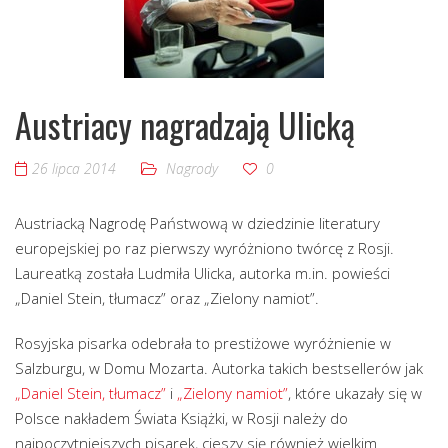
Austriacy nagradzają Ulicką
26 lipca 2014
Nagrody
0
Austriacką Nagrodę Państwową w dziedzinie literatury
europejskiej po raz pierwszy wyróżniono twórcę z Rosji.
Laureatką została Ludmiła Ulicka, autorka m.in. powieści
„Daniel Stein, tłumacz” oraz „Zielony namiot”.
Rosyjska pisarka odebrała to prestiżowe wyróżnienie w
Salzburgu, w Domu Mozarta. Autorka takich bestsellerów jak
„Daniel Stein, tłumacz”
i
„Zielony namiot”
, które ukazały się w
Polsce nakładem Świata Książki, w Rosji należy do
najpoczytniejszych pisarek, cieszy się również wielkim