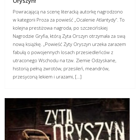
Oryszyn!
Powracającą na scenę literacką autorkę nagrodzono
w kategorii Proza za powieść „Ocalenie Atlantydy”. To
kolejna prestiżowa nagroda, po szczecińskiej
Nagrodzie Gryfia, którą Zyta Orszyn otrzymała za swą
nową książkę. „Powieść Zyty Oryszyn urzeka zarazem
fabułą o powojennych losach przesiedleńców z
utraconego Wschodu na tzw. Ziemie Odzyskane,
historią pełną zwrotów, przesileń, meandrów,
przesyconą lekiem i urazami, […]