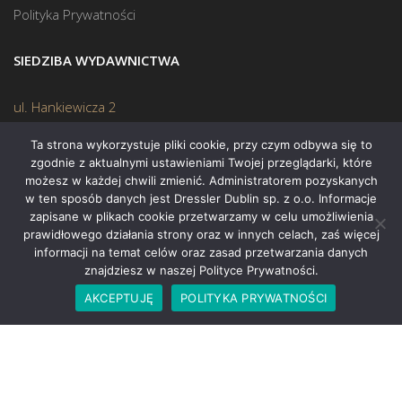
Polityka Prywatności
SIEDZIBA WYDAWNICTWA
ul. Hankiewicza 2
02-103 Warszawa
Ta strona wykorzystuje pliki cookie, przy czym odbywa się to
zgodnie z aktualnymi ustawieniami Twojej przeglądarki, które
KONTAKT
możesz w każdej chwili zmienić. Administratorem pozyskanych
w ten sposób danych jest Dressler Dublin sp. z o.o. Informacje
zapisane w plikach cookie przetwarzamy w celu umożliwienia
Biuro:
(22) 45 70 402
prawidłowego działania strony oraz w innych celach, zaś więcej
Mail:
biuro@swiatksiazki.pl
informacji na temat celów oraz zasad przetwarzania danych
znajdziesz w naszej Polityce Prywatności.
AKCEPTUJĘ
POLITYKA PRYWATNOŚCI
Copyright © 2015 Świat Książki. Wszelkie prawa zastrzeżone