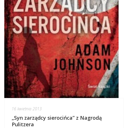
16 kwietnia 2013
„Syn zarządcy sierocińca” z Nagrodą
Pulitzera