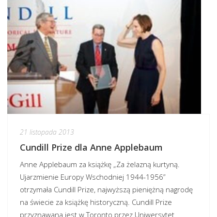
21 listopada 2013
Cundill Prize dla Anne Applebaum
Anne Applebaum za książkę „Za żelazną kurtyną.
Ujarzmienie Europy Wschodniej 1944-1956”
otrzymała Cundill Prize, najwyższą pieniężną nagrodę
na świecie za książkę historyczną. Cundill Prize
przyznawana jest w Toronto przez Uniwersytet