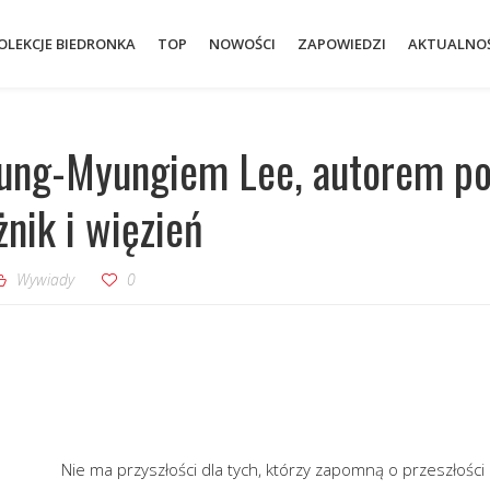
OLEKCJE BIEDRONKA
TOP
NOWOŚCI
ZAPOWIEDZI
AKTUALNOŚ
ung-Myungiem Lee, autorem po
żnik i więzień
Wywiady
0
Nie ma przyszłości dla tych, którzy zapomną o przeszłoś