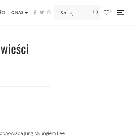
0
CI
O NAS
wieści
ci odpowiada Jung-Myungiem Lee.