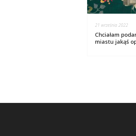
21 września 2022
Chciałam pod
miastu jakąś o