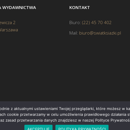
BA WYDAWNICTWA
KONTAKT
ewicza 2
Biuro:
(22) 45 70 402
Warszawa
Mail:
biuro@swiatksiazki.pl
godnie z aktualnymi ustawieniami Twojej przeglądarki, które możesz w 
ikach cookie przetwarzamy w celu umożliwienia prawidłowego działania s
Cop
raz zasad przetwarzania danych znajdziesz w naszej Polityce Prywatnośc
AKCEPTUJĘ
POLITYKA PRYWATNOŚCI