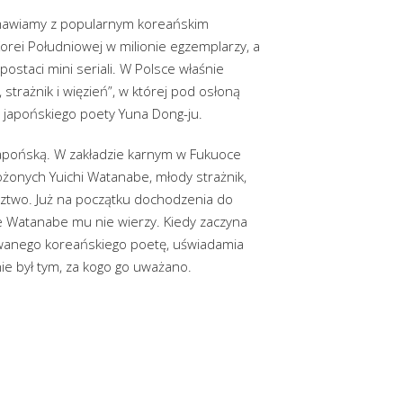
ozmawiamy z popularnym koreańskim
orei Południowej w milionie egzemplarzy, a
postaci mini seriali. W Polsce właśnie
strażnik i więzień”, w której pod osłoną
ę japońskiego poety Yuna Dong-ju.
 japońską. W zakładzie karnym w Fukuoce
ożonych Yuichi Watanabe, młody strażnik,
dztwo. Już na początku dochodzenia do
le Watanabe mu nie wierzy. Kiedy zaczyna
owanego koreańskiego poetę, uświadamia
ie był tym, za kogo go uważano.