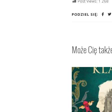
Post Views:
1 268
PODZIEL SIĘ:
Może Cię takż