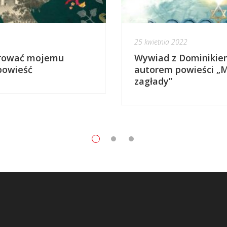
25 kwietnia 2022
arować mojemu
Wywiad z Dominikie
powieść
autorem powieści „M
zagłady”