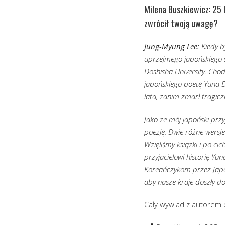
Milena Buszkiewicz: 25 
zwrócił twoją uwagę?
Jung-Myung Lee:
Kiedy b
uprzejmego japońskiego s
Doshisha University. Ch
japońskiego poetę Yuna D
lata, zanim zmarł tragic
Jako że mój japoński przyj
poezję. Dwie różne wersje 
Wzięliśmy książki i po ci
przyjacielowi historię Yu
Koreańczykom przez Japoń
aby nasze kraje doszły 
Cały wywiad z autorem p