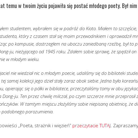
lat temu w twoim życiu pojawiła się postać młodego poety. Był nim
yłem studentem, wybrałem się w podróż do Kioto. Miałem to szczęście
tudenta, który z czasem stał się moim przewodnikiem i oprowadził mni
odząc po kampusie, dostrzegłem na uboczu zaniedbaną rzeźbę, był to 
ong-ju, nieżyjącego od 1945 roku. Zdałem sobie sprawę, że spędził on
znie w młodym wieku.
aciel nie wiedział nic o młodym poecie, udaliśmy się do biblioteki stude
tej samej kolekcji jego dzieł stały zaraz obok siebie. Jedna była koreań
chu, opierając się o półki w bibliotece, przeczytaliśmy tomy w obu język
na Dong-ju. Ten przez chwilę milczał, po czym szczerze mnie przeprosił
czyków. W tamtym miejscu złożyliśmy sobie niepisaną obietnicę, że do
do podobnego porozumienia.
owieści „Poeta, strażnik i więzień”
przeczytacie TUTAJ
. Zapraszamy