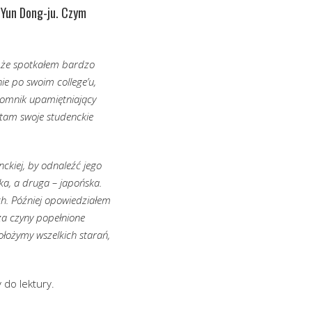
 Yun Dong-ju. Czym
, że spotkałem bardzo
e po swoim college’u,
pomnik upamiętniający
 tam swoje studenckie
nckiej, by odnaleźć jego
ska, a druga – japońska.
ach. Później opowiedziałem
 za czyny popełnione
łożymy wszelkich starań,
 do lektury.