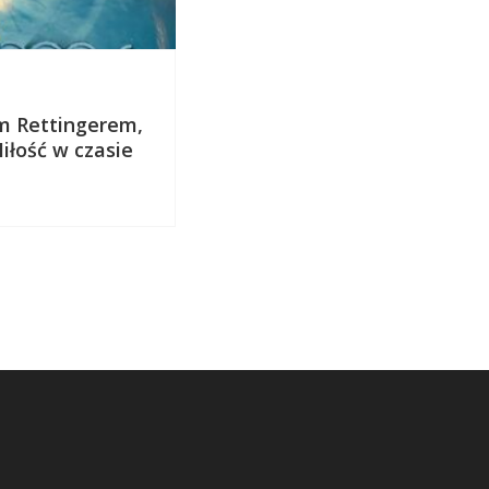
4 marca 2022
m Rettingerem,
Wywiad z Piotrem Milews
iłość w czasie
autorem powieści „Dzienn
japońskie”