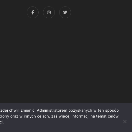
każdej chwili zmienić. Administratorem pozyskanych w ten sposób
trony oraz w innych celach, zaś więcej informacji na temat celów
yright © 2015 Świat Książki. Wszelkie prawa zastrzeżone
i.