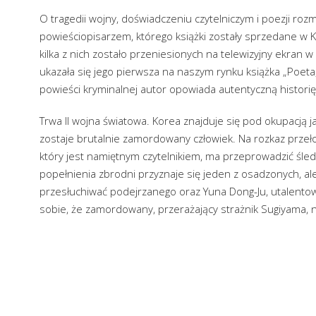
O tragedii wojny, doświadczeniu czytelniczym i poezji r
powieściopisarzem, którego książki zostały sprzedane w K
kilka z nich zostało przeniesionych na telewizyjny ekran w 
ukazała się jego pierwsza na naszym rynku książka „Poeta, 
powieści kryminalnej autor opowiada autentyczną histori
Trwa II wojna światowa. Korea znajduje się pod okupacją
zostaje brutalnie zamordowany człowiek. Na rozkaz przeł
który jest namiętnym czytelnikiem, ma przeprowadzić śle
popełnienia zbrodni przyznaje się jeden z osadzonych, a
przesłuchiwać podejrzanego oraz Yuna Dong-Ju, utalent
sobie, że zamordowany, przerażający strażnik Sugiyama, n