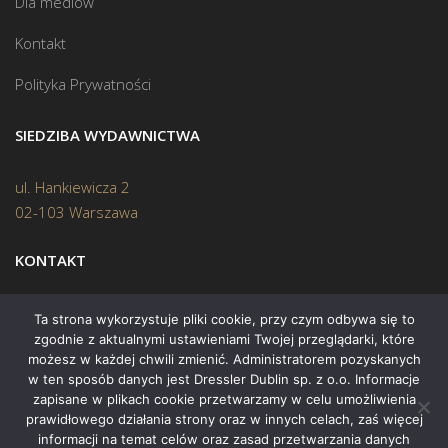
Dla mediów
Kontakt
Polityka Prywatności
SIEDZIBA WYDAWNICTWA
ul. Hankiewicza 2
02-103 Warszawa
KONTAKT
Biuro:
(22) 45 70 402
Ta strona wykorzystuje pliki cookie, przy czym odbywa się to
zgodnie z aktualnymi ustawieniami Twojej przeglądarki, które
Mail:
biuro@swiatksiazki.pl
możesz w każdej chwili zmienić. Administratorem pozyskanych
w ten sposób danych jest Dressler Dublin sp. z o.o. Informacje
zapisane w plikach cookie przetwarzamy w celu umożliwienia
prawidłowego działania strony oraz w innych celach, zaś więcej
informacji na temat celów oraz zasad przetwarzania danych