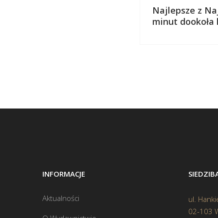
Najlepsze z Naj
minut dookoła k
INFORMACJE
SIEDZI
Aktualności
ul. Hanki
02-103 