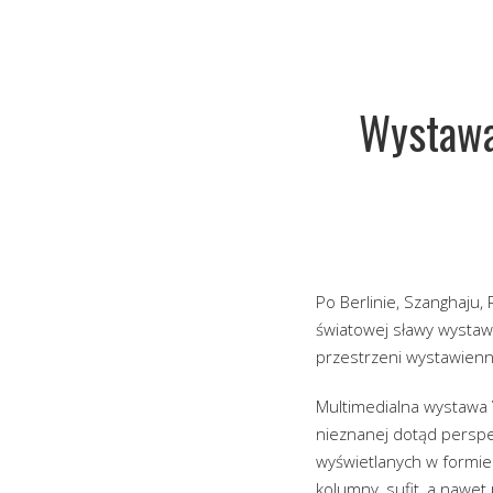
Wystawa
Po Berlinie, Szanghaju,
światowej sławy wystawa
przestrzeni wystawie
Multimedialna wystawa 
nieznanej dotąd perspe
wyświetlanych w formie 
kolumny, sufit, a nawet