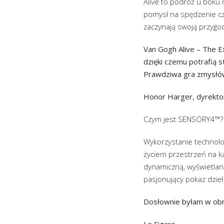
Alive to podróż u boku 
pomysł na spędzenie cza
zaczynają swoją przygod
Van Gogh Alive – The Ex
dzięki czemu potrafią 
Prawdziwa gra zmysłó
Honor Harger, dyrekto
Czym jest SENSORY4™?
Wykorzystanie technolo
życiem przestrzeń na ka
dynamiczną, wyświetlaną
pasjonujący pokaz dzieł
Dosłownie byłam w obr