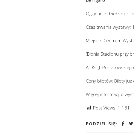
Le Figaro
Oglądanie dzieł sztuki j
Czas trwania wystawy: 1
Miejsce: Centrum Wys
(Błonia Stadionu przy br
Al. Ks. J. Poniatowskie
Ceny biletów: Bilety już
Więcej informacji o wys
Post Views:
1 181
PODZIEL SIĘ: