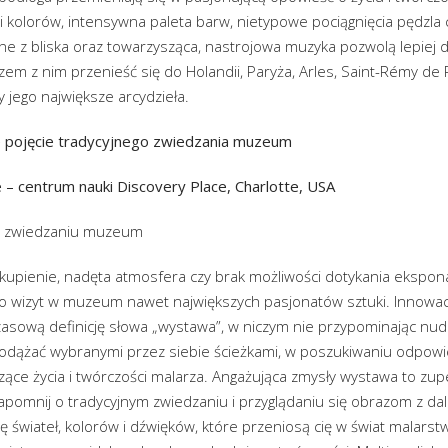
 i kolorów, intensywna paleta barw, nietypowe pociągnięcia pędzla
ne z bliska oraz towarzysząca, nastrojowa muzyka pozwolą lepiej 
zem z nim przenieść się do Holandii, Paryża, Arles, Saint-Rémy de
y jego największe arcydzieła.
e pojęcie tradycyjnego zwiedzania muzeum
 – centrum nauki Discovery Place, Charlotte, USA
m zwiedzaniu muzeum
kupienie, nadęta atmosfera czy brak możliwości dotykania ekspon
do wizyt w muzeum nawet największych pasjonatów sztuki. Innowa
zasową definicję słowa „wystawa”, w niczym nie przypominając n
podążać wybranymi przez siebie ścieżkami, w poszukiwaniu odpowie
zące życia i twórczości malarza. Angażująca zmysły wystawa to zu
apomnij o tradycyjnym zwiedzaniu i przyglądaniu się obrazom z dal
ę świateł, kolorów i dźwięków, które przeniosą cię w świat malarst