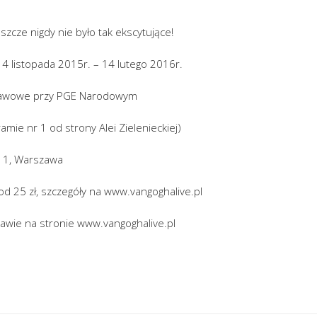
eszcze nigdy nie było tak ekscytujące!
4 listopada 2015r. – 14 lutego 2016r.
tawowe przy PGE Narodowym
amie nr 1 od strony Alei Zielenieckiej)
go 1, Warszawa
 od 25 zł, szczegóły na www.vangoghalive.pl
tawie na stronie www.vangoghalive.pl