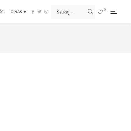
0
CI
O NAS