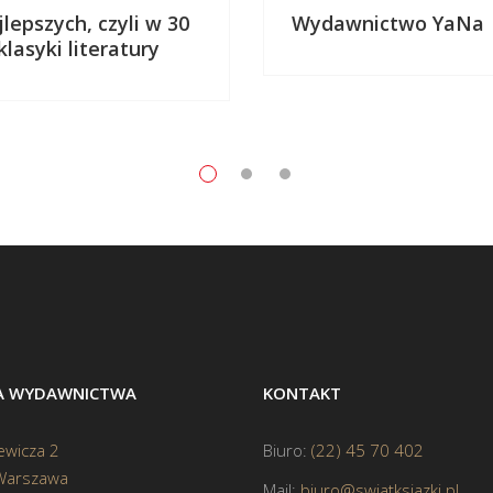
lepszych, czyli w 30
Wydawnictwo YaNa
lasyki literatury
BA WYDAWNICTWA
KONTAKT
ewicza 2
Biuro:
(22) 45 70 402
Warszawa
Mail:
biuro@swiatksiazki.pl