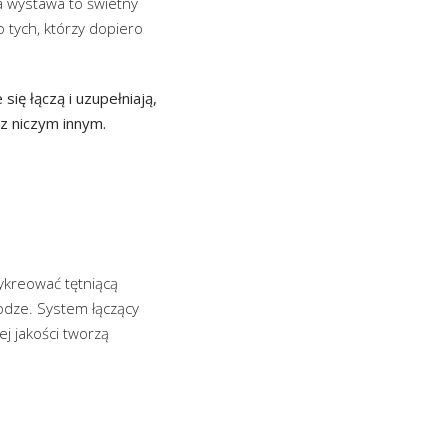
a wystawa to świetny
 tych, którzy dopiero
ię łączą i uzupełniają,
z niczym innym.
ykreować tętniącą
łodze. System łączący
j jakości tworzą