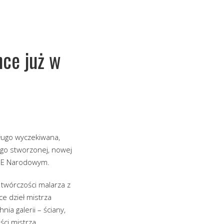
ce już w
Długo wyczekiwana,
ego stworzonej, nowej
GE Narodowym.
 twórczości malarza z
e dzieł mistrza
a galerii – ściany,
ści mistrza.