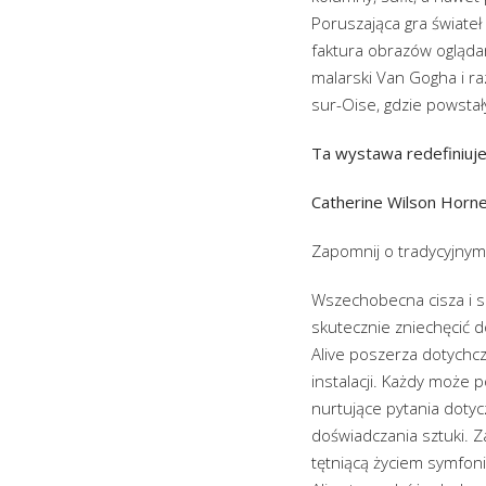
Poruszająca gra świateł
faktura obrazów ogląda
malarski Van Gogha i ra
sur-Oise, gdzie powstał
Ta wystawa redefiniuj
Catherine Wilson Horne
Zapomnij o tradycyjny
Wszechobecna cisza i s
skutecznie zniechęcić 
Alive poszerza dotychc
instalacji. Każdy może 
nurtujące pytania dotyc
doświadczania sztuki. Z
tętniącą życiem symfoni