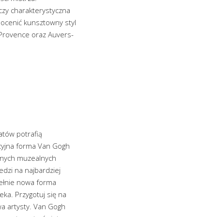
 czy charakterystyczna
docenić kunsztowny styl
 Provence oraz Auvers-
atów potrafią
cyjna forma Van Gogh
udnych muzealnych
dzi na najbardziej
pełnie nowa forma
eka. Przygotuj się na
wa artysty. Van Gogh