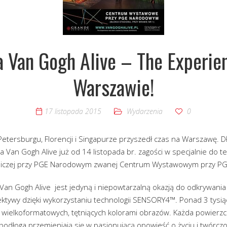
 Van Gogh Alive – The Experien
Warszawie!
17 listopada 2015
Wydarzenia
0
 Petersburgu, Florencji i Singapurze przyszedł czas na Warszawę. 
 Van Gogh Alive już od 14 listopada br. zagości w specjalnie do t
nniczej przy PGE Narodowym zwanej Centrum Wystawowym przy P
Van Gogh Alive jest jedyną i niepowtarzalną okazją do odkrywania
ktywy dzięki wykorzystaniu technologii SENSORY4™. Ponad 3 tysiąc
wielkoformatowych, tętniących kolorami obrazów. Każda powierzchni
 podłoga przemieniają się w pasjonującą opowieść o życiu i twórczo