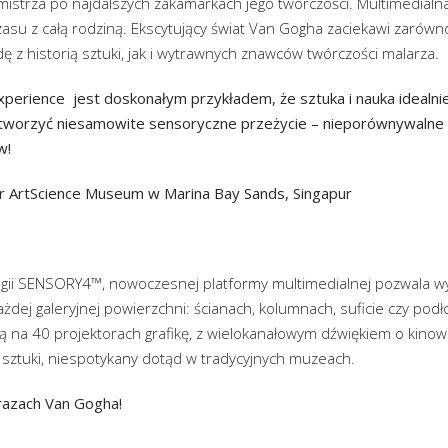
mistrza po najdalszych zakamarkach jego twórczości. Multimedialn
su z całą rodziną. Ekscytujący świat Van Gogha zaciekawi zarówno
ę z historią sztuki, jak i wytrawnych znawców twórczości malarza.
perience jest doskonałym przykładem, że sztuka i nauka idealnie s
stworzyć niesamowite sensoryczne przeżycie – nieporównywalne 
w!
r ArtScience Museum w Marina Bay Sands, Singapur
gii SENSORY4™, nowoczesnej platformy multimedialnej pozwala w
żdej galeryjnej powierzchni: ścianach, kolumnach, suficie czy pod
 na 40 projektorach grafikę, z wielokanałowym dźwiękiem o kinowe
 sztuki, niespotykany dotąd w tradycyjnych muzeach.
azach Van Gogha!