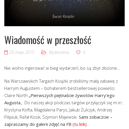
Wiadomość w przeszłość
20 maja 2015
Wydarzenia
0
Nie wolno ingerować w bieg wydarzeń, bo są zbyt złożone…
Na Warszawskich Targach Książki zrobiliśmy małą zabawę z
Harrym Augustem – bohaterem bestsellerowej powieści
Claire North
„Pierwszych piętnaście żywotów Harry’ego
Augusta
„. Do naszej akcji podczas targów przyłączyli się m.in.:
Krystyna Kofta, Magdalena Parys, Jakub Żulczyk, Andrzej
Pilipiuk, Rafał Kosik, Szymon Majewski.
Sami zobaczcie –
zapraszamy do galerii zdjęć na FB
(tu link)