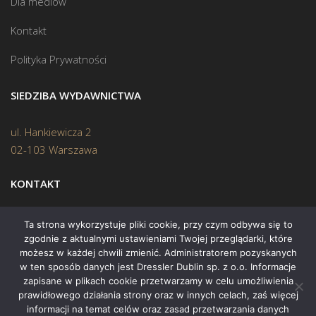
Dla mediów
Kontakt
Polityka Prywatności
SIEDZIBA WYDAWNICTWA
ul. Hankiewicza 2
02-103 Warszawa
KONTAKT
Biuro:
(22) 45 70 402
Ta strona wykorzystuje pliki cookie, przy czym odbywa się to
zgodnie z aktualnymi ustawieniami Twojej przeglądarki, które
Mail:
biuro@swiatksiazki.pl
możesz w każdej chwili zmienić. Administratorem pozyskanych
w ten sposób danych jest Dressler Dublin sp. z o.o. Informacje
zapisane w plikach cookie przetwarzamy w celu umożliwienia
prawidłowego działania strony oraz w innych celach, zaś więcej
informacji na temat celów oraz zasad przetwarzania danych