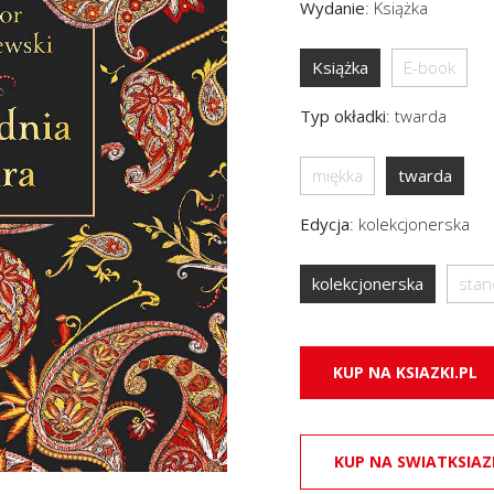
Wydanie
:
Książka
Książka
E-book
Typ okładki
:
twarda
miękka
twarda
Edycja
:
kolekcjonerska
kolekcjonerska
sta
KUP NA KSIAZKI.PL
KUP NA SWIATKSIAZ