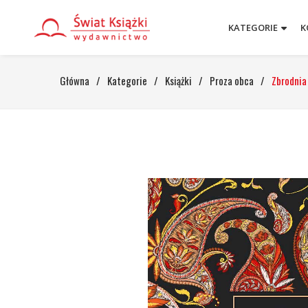
KATEGORIE
K
Główna
/
Kategorie
/
Książki
/
Proza obca
/
Zbrodnia 