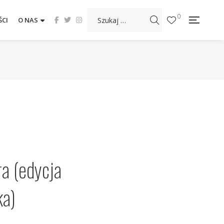
0
CI
O NAS
ra (edycja
ka)