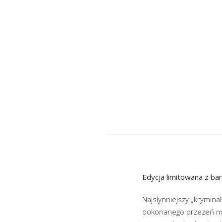
Edycja limitowana z ba
Najsłynniejszy „kryminał
dokonanego przezeń mor