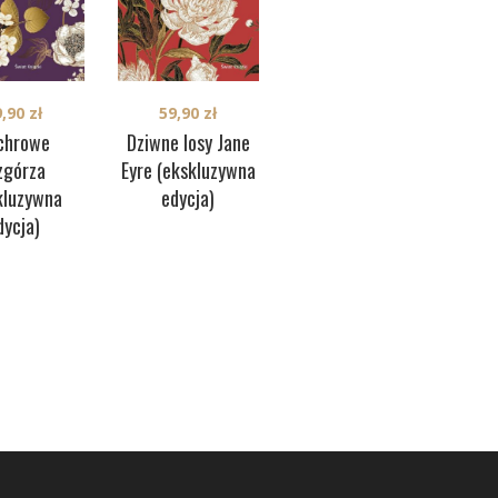
9,90
zł
59,90
zł
25,00
zł
chrowe
Dziwne losy Jane
Pani Bovary
górza
Eyre (ekskluzywna
kluzywna
edycja)
(
dycja)