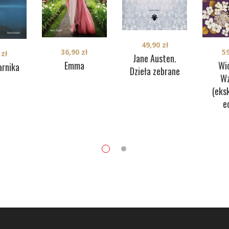
49,90
zł
36,90
zł
5
0
zł
Jane Austen.
Emma
Wi
arnika
Dzieła zebrane
Wz
(eks
e