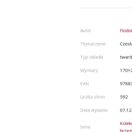
Autor
Fiodo
Tłumaczenie
Czesł
Typ okładki
twar
Wymiary
170×
EAN
9788
Liczba stron
592
Data wydania
07.12
Kolek
Seria
brzeg