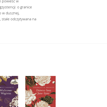
ie powieść w
zystencji: o granice
ko w dusznej,
, stale odczytywana na