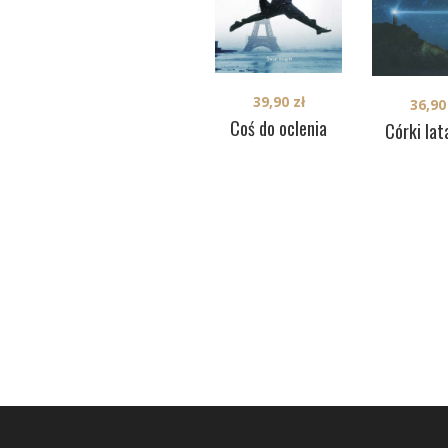
39,90
zł
36,9
Coś do oclenia
Córki lat