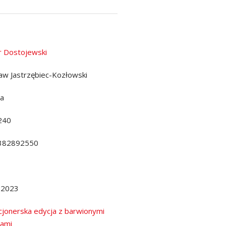
r Dostojewski
aw Jastrzębiec-Kozłowski
da
240
382892550
.2023
cjonerska edycja z barwionymi
ami