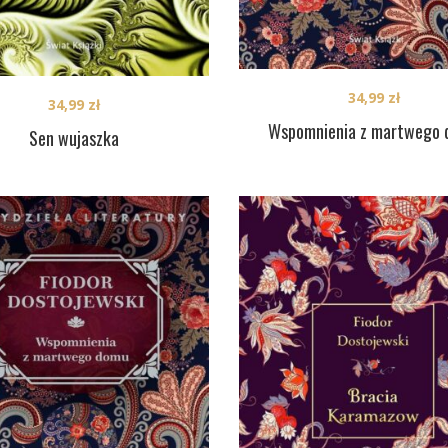
34,99
zł
34,99
zł
Wspomnienia z martwego
Sen wujaszka