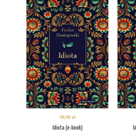
99,90
zł
Idiota (e-book)
I