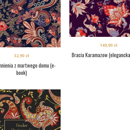
149,90
zł
Bracia Karamazow (elegancka
32,90
zł
nienia z martwego domu (e-
book)