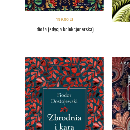
199,90
zł
Idiota (edycja kolekcjonerska)