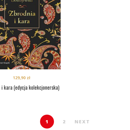
129,90
zł
 i kara (edycja kolekcjonerska)
1
2
NEXT