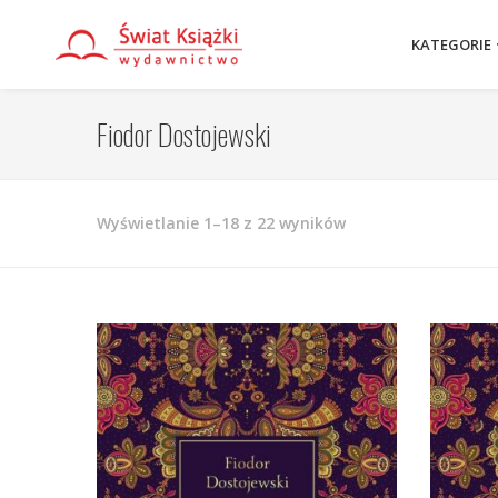
KATEGORIE
Fiodor Dostojewski
Posortowane
Wyświetlanie 1–18 z 22 wyników
według
najnowszych