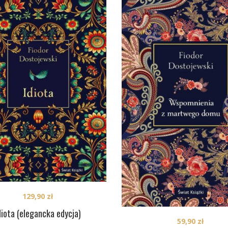
129,90
zł
diota (elegancka edycja)
59,90
zł