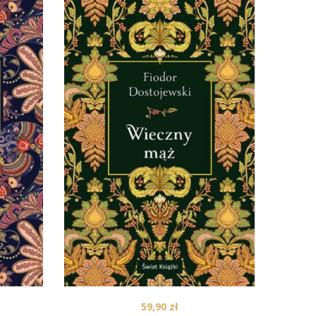
59,90
zł