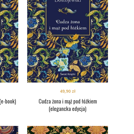
49,90
zł
(e-book)
Cudza żona i mąż pod łóżkiem
(elegancka edycja)