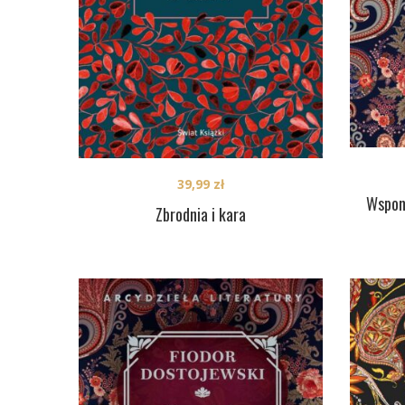
39,99
zł
Wspom
Zbrodnia i kara