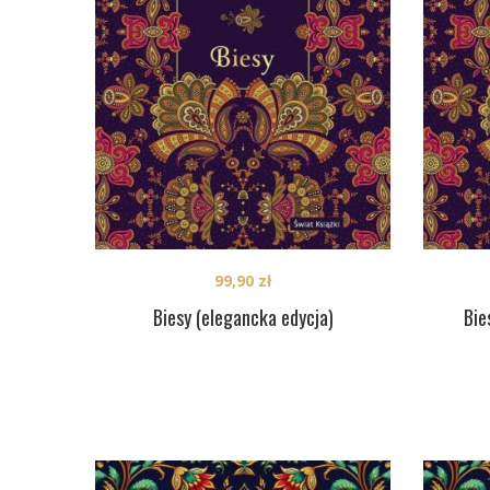
99,90
zł
Biesy (elegancka edycja)
Bie