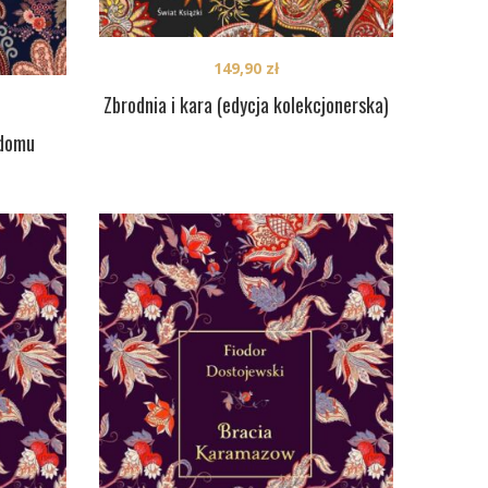
149,90
zł
Zbrodnia i kara (edycja kolekcjonerska)
 domu