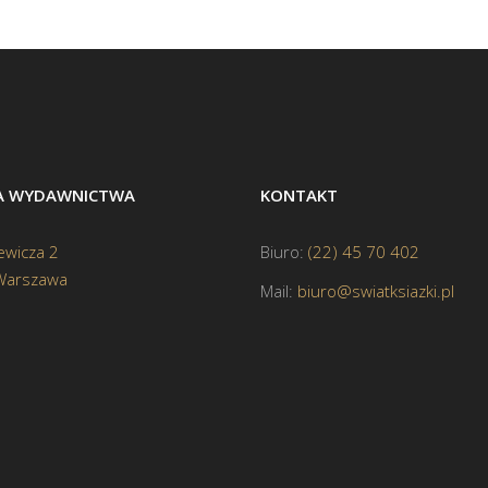
BA WYDAWNICTWA
KONTAKT
ewicza 2
Biuro:
(22) 45 70 402
Warszawa
Mail:
biuro@swiatksiazki.pl