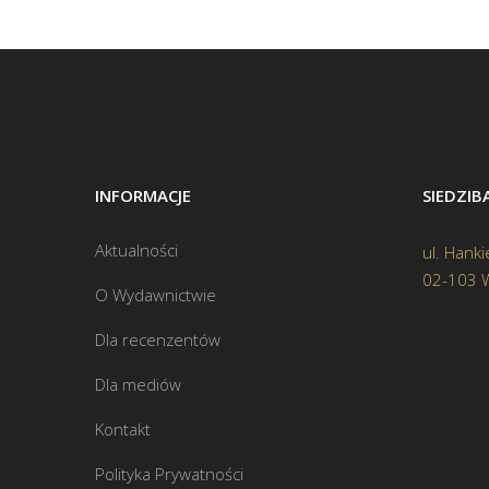
INFORMACJE
SIEDZI
Aktualności
ul. Hanki
02-103 
O Wydawnictwie
Dla recenzentów
Dla mediów
Kontakt
Polityka Prywatności