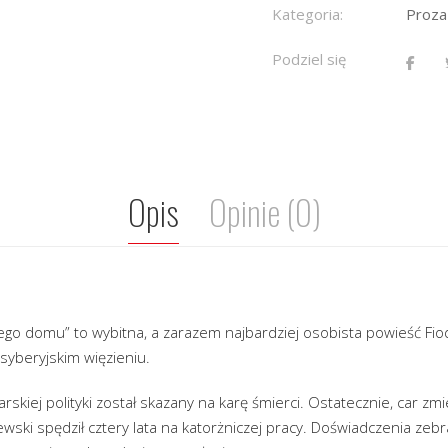
Kategoria:
Proza
Podziel się
Opis
Opinie (0)
o domu” to wybitna, a zarazem najbardziej osobista powieść Fio
 syberyjskim więzieniu.
carskiej polityki został skazany na karę śmierci. Ostatecznie, car zmi
jewski spędził cztery lata na katorżniczej pracy. Doświadczenia ze