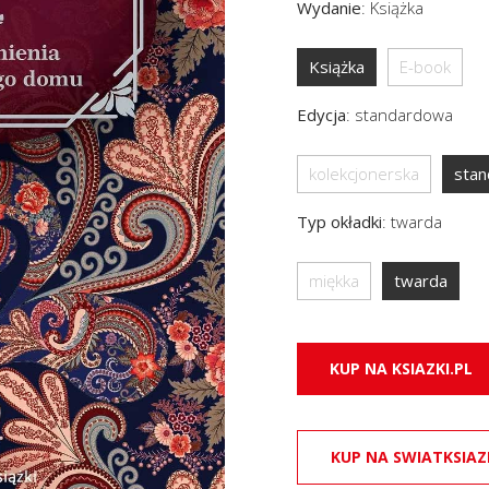
Wydanie
:
Książka
Książka
E-book
Edycja
:
standardowa
kolekcjonerska
sta
Typ okładki
:
twarda
miękka
twarda
KUP NA KSIAZKI.PL
KUP NA SWIATKSIAZ