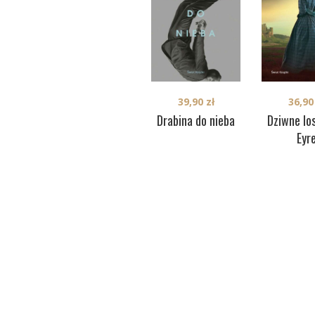
39,90
zł
36,9
Drabina do nieba
Dziwne lo
Eyr