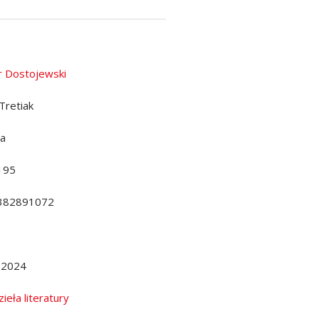
r Dostojewski
Tretiak
da
195
382891072
.2024
ieła literatury