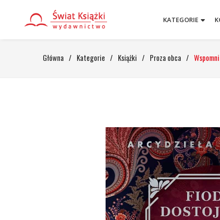
KATEGORIE
K
Główna
/
Kategorie
/
Książki
/
Proza obca
/
Wspomni