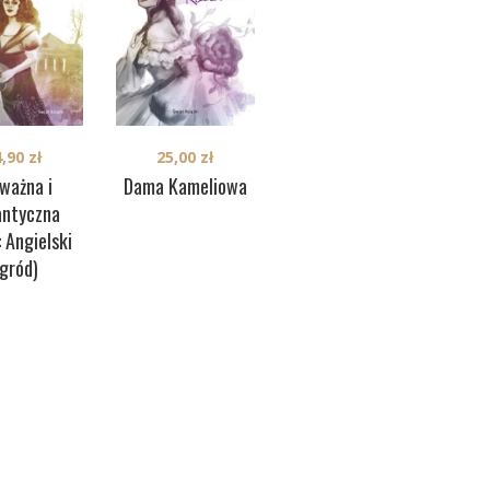
4,90
zł
25,00
zł
29,90
zł
ważna i
Dama Kameliowa
Nazywam się
Ar
antyczna
Cukinia
: Angielski
gród)