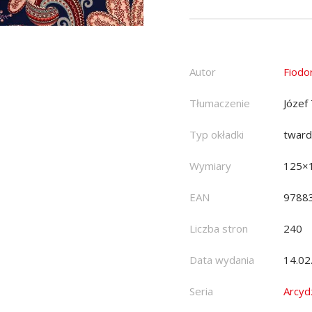
Autor
Fiodo
Tłumaczenie
Józef 
Typ okładki
twar
Wymiary
125×
EAN
9788
Liczba stron
240
Data wydania
14.02
Seria
Arcydz