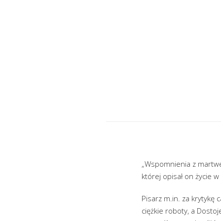
„Wspomnienia z martweg
której opisał on życie w
Pisarz m.in. za krytykę 
ciężkie roboty, a Dosto