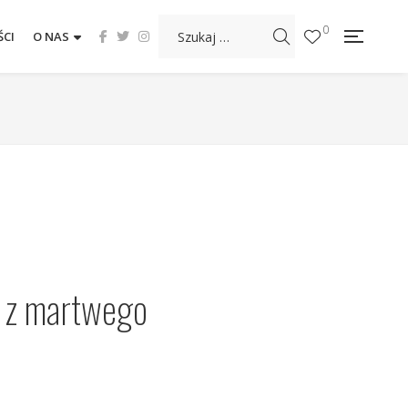
0
CI
O NAS
 z martwego