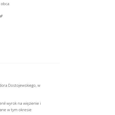
 obca
dora Dostojewskiego, w
enił wyrok na więzienie i
brane w tym okresie