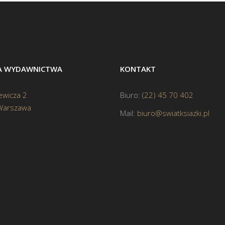
BA WYDAWNICTWA
KONTAKT
ewicza 2
Biuro:
(22) 45 70 402
Warszawa
Mail:
biuro@swiatksiazki.pl