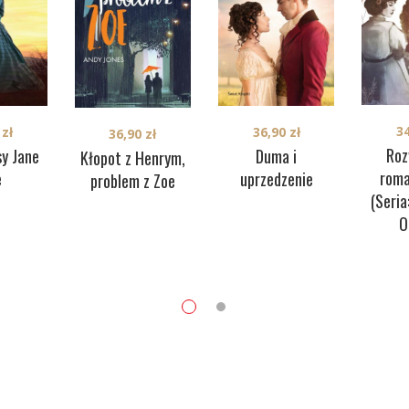
3
0
zł
36,90
zł
36,90
zł
Roz
sy Jane
Duma i
Kłopot z Henrym,
rom
e
uprzedzenie
problem z Zoe
(Seria
O