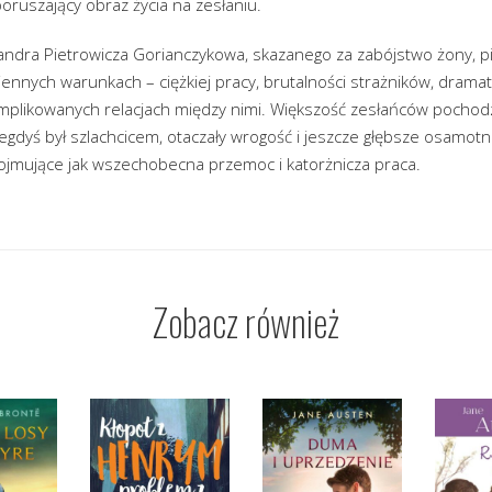
poruszający obraz życia na zesłaniu.
andra Pietrowicza Gorianczykowa, skazanego za zabójstwo żony, pi
ennych warunkach – ciężkiej pracy, brutalności strażników, dramat
mplikowanych relacjach między nimi. Większość zesłańców pochodzi
egdyś był szlachcicem, otaczały wrogość i jeszcze głębsze osamotn
dojmujące jak wszechobecna przemoc i katorżnicza praca.
Zobacz również