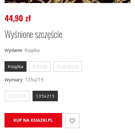
44,90
zł
Wyśnione szczęście
Wydanie
:
Książka
Książka
E-book
Audiobook
Wymiary
:
135x215
125x195
135x215
KUP NA KSIAZKI.PL