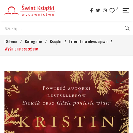
0
Główna
/
Kategorie
/
Książki
/
Literatura obyczajowa
/
Wyśnione szczęście