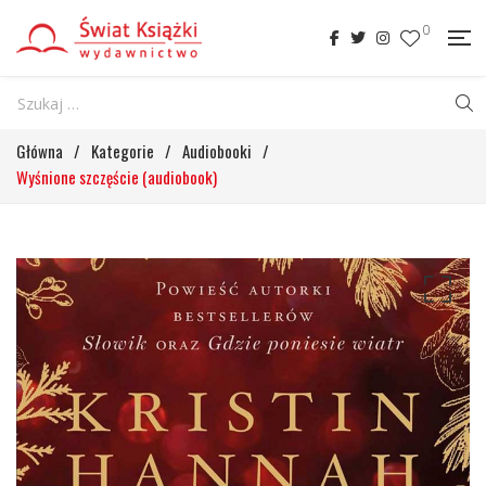
0
Główna
/
Kategorie
/
Audiobooki
/
Wyśnione szczęście (audiobook)