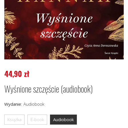
44,90
zł
Wyśnione szczęście (audiobook)
Wydanie
:
Audiobook
Książka
E-book
Audiobook