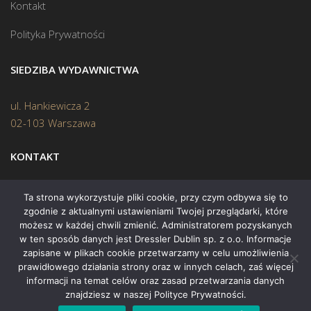
Kontakt
Polityka Prywatności
SIEDZIBA WYDAWNICTWA
ul. Hankiewicza 2
02-103 Warszawa
KONTAKT
Biuro:
(22) 45 70 402
Ta strona wykorzystuje pliki cookie, przy czym odbywa się to
zgodnie z aktualnymi ustawieniami Twojej przeglądarki, które
Mail:
biuro@swiatksiazki.pl
możesz w każdej chwili zmienić. Administratorem pozyskanych
w ten sposób danych jest Dressler Dublin sp. z o.o. Informacje
zapisane w plikach cookie przetwarzamy w celu umożliwienia
prawidłowego działania strony oraz w innych celach, zaś więcej
informacji na temat celów oraz zasad przetwarzania danych
znajdziesz w naszej Polityce Prywatności.
Copyright © 2015 Świat Książki. Wszelkie prawa zastrzeżone