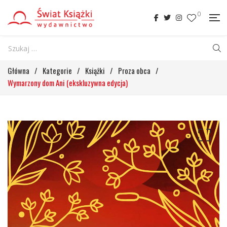
0
Główna
/
Kategorie
/
Książki
/
Proza obca
/
Wymarzony dom Ani (ekskluzywna edycja)