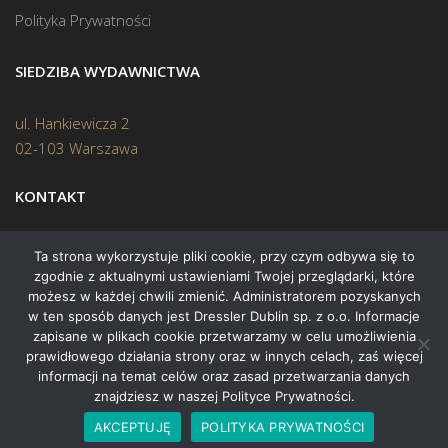
Polityka Prywatności
SIEDZIBA WYDAWNICTWA
ul. Hankiewicza 2
02-103 Warszawa
KONTAKT
Biuro:
(22) 45 70 402
Ta strona wykorzystuje pliki cookie, przy czym odbywa się to
zgodnie z aktualnymi ustawieniami Twojej przeglądarki, które
Mail:
biuro@swiatksiazki.pl
możesz w każdej chwili zmienić. Administratorem pozyskanych
w ten sposób danych jest Dressler Dublin sp. z o.o. Informacje
zapisane w plikach cookie przetwarzamy w celu umożliwienia
prawidłowego działania strony oraz w innych celach, zaś więcej
informacji na temat celów oraz zasad przetwarzania danych
znajdziesz w naszej Polityce Prywatności.
Copyright © 2015 Świat Książki. Wszelkie prawa zastrzeżone
AKCEPTUJĘ
POLITYKA PRYWATNOŚCI