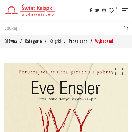
0
Główna
/
Kategorie
/
Książki
/
Proza obca
/
Wybacz mi