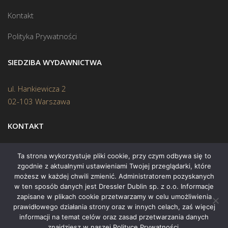
Kontakt
Polityka Prywatności
SIEDZIBA WYDAWNICTWA
ul. Hankiewicza 2
02-103 Warszawa
KONTAKT
Biuro:
(22) 45 70 402
Ta strona wykorzystuje pliki cookie, przy czym odbywa się to
zgodnie z aktualnymi ustawieniami Twojej przeglądarki, które
Mail:
biuro@swiatksiazki.pl
możesz w każdej chwili zmienić. Administratorem pozyskanych
w ten sposób danych jest Dressler Dublin sp. z o.o. Informacje
zapisane w plikach cookie przetwarzamy w celu umożliwienia
prawidłowego działania strony oraz w innych celach, zaś więcej
informacji na temat celów oraz zasad przetwarzania danych
znajdziesz w naszej Polityce Prywatności.