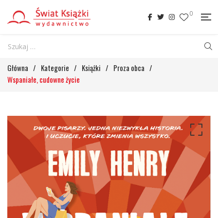
0
Główna
/
Kategorie
/
Książki
/
Proza obca
/
Wspaniałe, cudowne życie