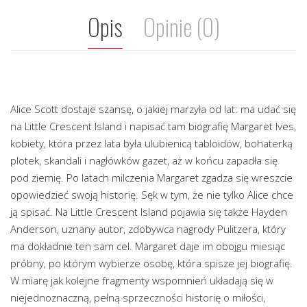
Opis
Opinie (0)
Alice Scott dostaje szansę, o jakiej marzyła od lat: ma udać się
na Little Crescent Island i napisać tam biografię Margaret Ives,
kobiety, która przez lata była ulubienicą tabloidów, bohaterką
plotek, skandali i nagłówków gazet, aż w końcu zapadła się
pod ziemię. Po latach milczenia Margaret zgadza się wreszcie
opowiedzieć swoją historię. Sęk w tym, że nie tylko Alice chce
ją spisać. Na Little Crescent Island pojawia się także Hayden
Anderson, uznany autor, zdobywca nagrody Pulitzera, który
ma dokładnie ten sam cel. Margaret daje im obojgu miesiąc
próbny, po którym wybierze osobę, która spisze jej biografię.
W miarę jak kolejne fragmenty wspomnień układają się w
niejednoznaczną, pełną sprzeczności historię o miłości,