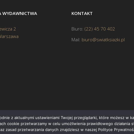
BA WYDAWNICTWA
KONTAKT
ewicza 2
Biuro:
(22) 45 70 402
Warszawa
Mail:
biuro@swiatksiazki.pl
godnie z aktualnymi ustawieniami Twojej przeglądarki, które możesz w 
ikach cookie przetwarzamy w celu umożliwienia prawidłowego działania s
Cop
raz zasad przetwarzania danych znajdziesz w naszej Polityce Prywatnośc