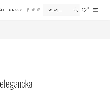
0
CI
O NAS
(elegancka