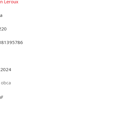
n Leroux
da
220
381395786
.2024
 obca