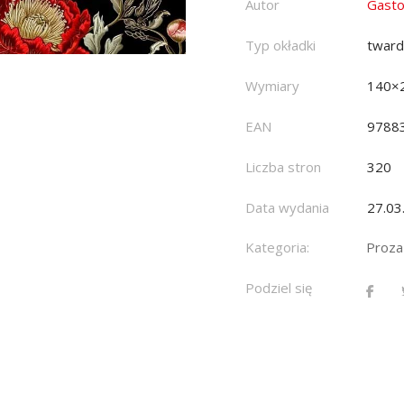
Autor
Gasto
Typ okładki
twar
Wymiary
140×
EAN
9788
Liczba stron
320
Data wydania
27.03
Kategoria:
Proza
Podziel się