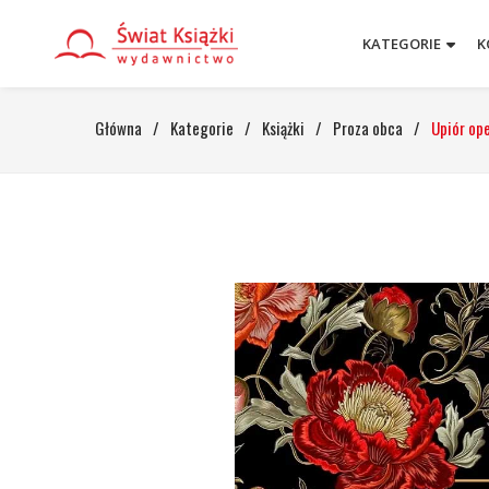
KATEGORIE
K
Główna
/
Kategorie
/
Książki
/
Proza obca
/
Upiór op