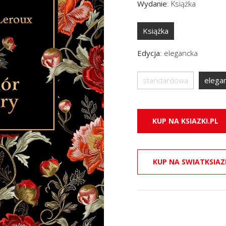
Wydanie
:
Książka
Książka
Edycja
:
elegancka
standardowa
elega
KUP NA KSIAZKI.PL
KUP NA SWIATKSIAZ