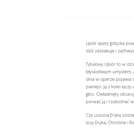
Upiór opery
gotycka pow
dziś zaskakuje i zachwy
Tytułowy Upiór to w ist
błyskotliwym umysłem, 
dnia w operze pojawia s
pamięci. Ją z kolei łącz
głos. Owładnięty obses
porwać ją i rozkochać w
Czy uczucia Eryka zosta
losy Eryka, Christine i R