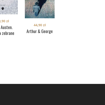
9,90
zł
34,90
zł
44,90
zł
 Austen.
Lekcje pływania
C
Arthur & George
a zebrane