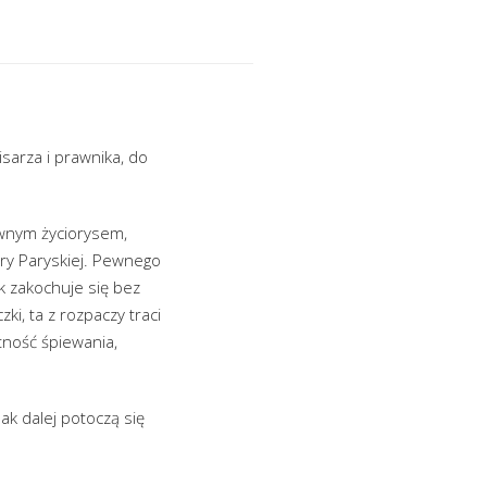
sarza i prawnika, do
rwnym życiorysem,
ry Paryskiej. Pewnego
k zakochuje się bez
ki, ta z rozpaczy traci
tność śpiewania,
k dalej potoczą się