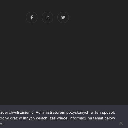
każdej chwili zmienić. Administratorem pozyskanych w ten sposób
trony oraz w innych celach, zaś więcej informacji na temat celów
yright © 2015 Świat Książki. Wszelkie prawa zastrzeżone
i.