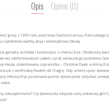
Opis
Opinie (0)
ieść grozy z 1909 roku autorstwa Gastona Leroux, francuskiego pi
ca czytelników wartką akcja i wielowątkową fabułą.
ocie genialny architekt i kompozytor o imieniu Eryk. Obdarzony ba
ale też zdeformowanym ciałem, od lat zamieszkuje podziemia Ope
ię młoda, utalentowana sopranistka – Christine Daaé, w której Ery
y uczucie z wicehrabią Raulem de Chagny. Gdy umiera ojciec śpiewacz
yjną miłością Eryk postanawia pomóc dziewczynie odzyskać umieję
 sobie.
ną odwzajemnione? Czy śpiewaczka odzyska swój unikatowy głos? Ja
aula?