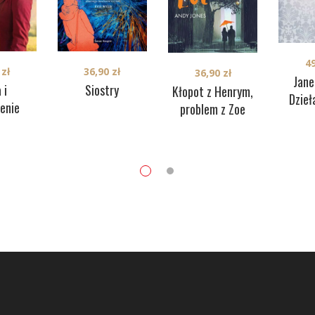
4
0
zł
36,90
zł
36,90
zł
Jane
 i
Siostry
Kłopot z Henrym,
Dzieł
enie
problem z Zoe