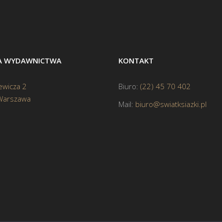
BA WYDAWNICTWA
KONTAKT
ewicza 2
Biuro:
(22) 45 70 402
Warszawa
Mail:
biuro@swiatksiazki.pl