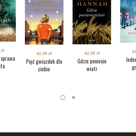
0
zł
3
42,90
zł
42,90
zł
i sprawa
Jede
Gdzie poniesie
Pięć gwiazdek dla
sta
g
wiatr
ciebie