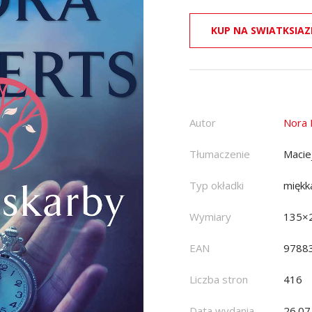
KUP NA SWIATKSIAZ
Autor
Nora 
Tłumaczenie
Macie
Typ okładki
miękk
Wymiary
135×
EAN
9788
Liczba stron
416
Data wydania
26.07