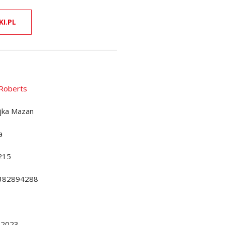
KI.PL
Roberts
jka Mazan
a
215
382894288
.2023