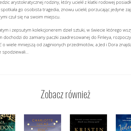
dzic arystokratycznej rodziny, który uciekł z klatki rodowej posiad
dy spotkała go osobista tragedia, znowu uciekł, porzucając jedyne z
órymi czuł się na swoim miejscu.
tym i zepsutym kolekcjonerem dzieł sztuki, w świecie którego wsz
m dochodzi do zamiany paczki zaadresowanej do Finleya, rozpoczyn
ć o wiele mniejszą od zaginionych przedmiotów, a Jed i Dora znajd
ie spodziewali…
Zobacz również