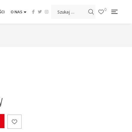
0
CI
O NAS
y