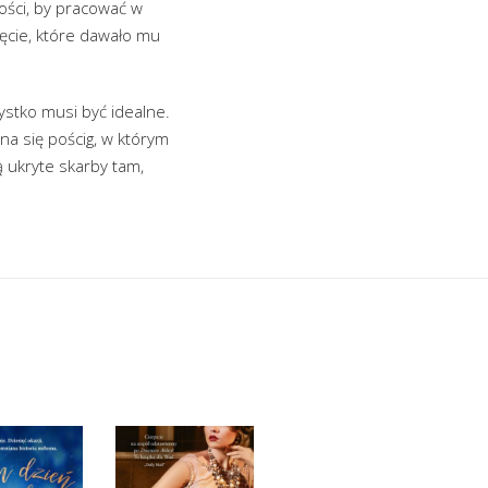
łości, by pracować w
ajęcie, które dawało mu
ystko musi być idealne.
a się pościg, w którym
ą ukryte skarby tam,