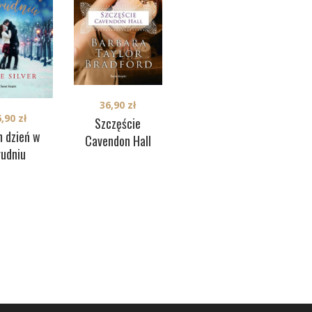
36,90
zł
6,90
zł
Szczęście
36,90
zł
n dzień w
Magiczna podróż
Dz
Cavendon Hall
rudniu