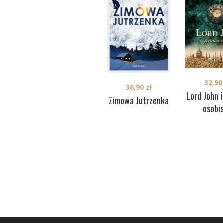
32,9
36,90
zł
Lord John 
Zimowa Jutrzenka
osobi