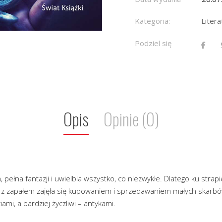
Kategoria:
Liter
Podziel się
Opis
Opinie (0)
 pełna fantazji i uwielbia wszystko, co niezwykłe. Dlatego ku strapi
 i z zapałem zajęła się kupowaniem i sprzedawaniem małych skarbów
ami, a bardziej życzliwi – antykami.