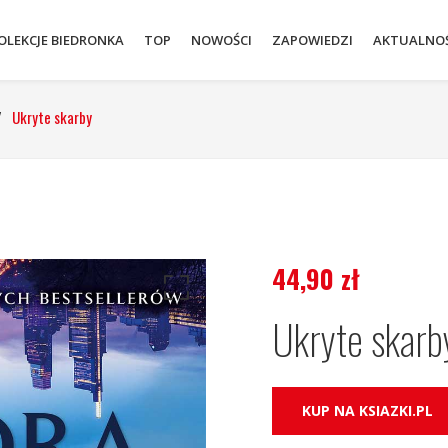
OLEKCJE BIEDRONKA
TOP
NOWOŚCI
ZAPOWIEDZI
AKTUALNOŚ
/
Ukryte skarby
44,90
zł
Ukryte skarb
KUP NA KSIAZKI.PL