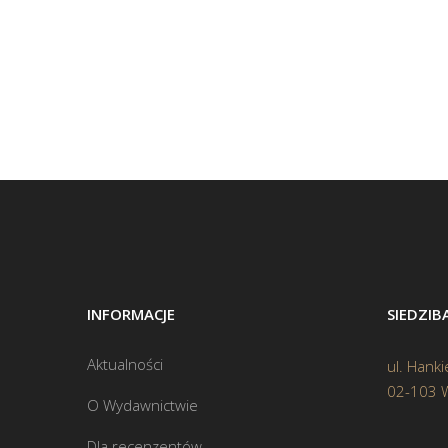
INFORMACJE
SIEDZI
Aktualności
ul. Hanki
02-103 
O Wydawnictwie
Dla recenzentów