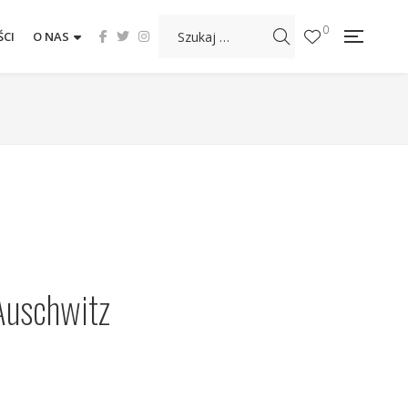
0
CI
O NAS
Auschwitz