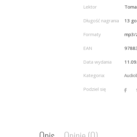
Lektor
Toma
Długość nagrania
13 go
Formaty
mp3/z
EAN
9788
Data wydania
11.09
Kategoria:
Audio
Podziel się
Opis
Opinie (0)