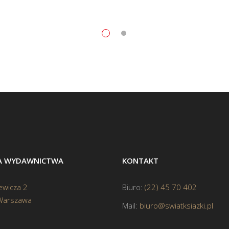
BA WYDAWNICTWA
KONTAKT
ewicza 2
Biuro:
(22) 45 70 402
Warszawa
Mail:
biuro@swiatksiazki.pl