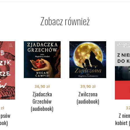
Zobacz również
36,90
zł
39,90
zł
Zjadaczka
Zwilczona
Grzechów
(audiobook)
(audiobook)
0
zł
3
 psów
Z nie
ook)
kobiet 