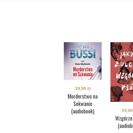
39,90
zł
Morderstwo na
Sekwanie
(audiobook)
39,9
Wzgórze
(audiob