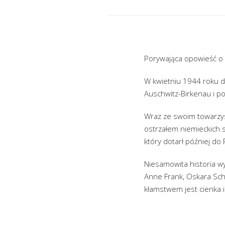
Porywająca opowieść o ż
W kwietniu 1944 roku d
Auschwitz-Birkenau i po
Wraz ze swoim towarzysz
ostrzałem niemieckich s
który dotarł później do 
Niesamowita historia w
Anne Frank, Oskara Schi
kłamstwem jest cienka i