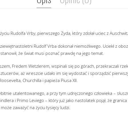
yciu Rudolfa Vrby, pierwszego Żyda, który zdołał uciec z Auschwit
ziewiętnastoletni Rudolf Vrba dokonał niemożliwego. Uciekł z obo
stanowił, że świat musi poznać prawdę na jego temat.
em, Fredem Wetzlerem, wspinali się po górach, przekraczali rzeki 
ztucerów, aż wreszcie udało im się wydostać i sporządzić pierwsz
Roosevelta, Churchilla i papieża Piusa XII.
ybitnie utalentowanego, a przy tym udręczonego człowieka – słus
ndlera i Primo Leviego – który już jako nastolatek pojął, że granic
 może zaważyć na życiu tysięcy ludzi.