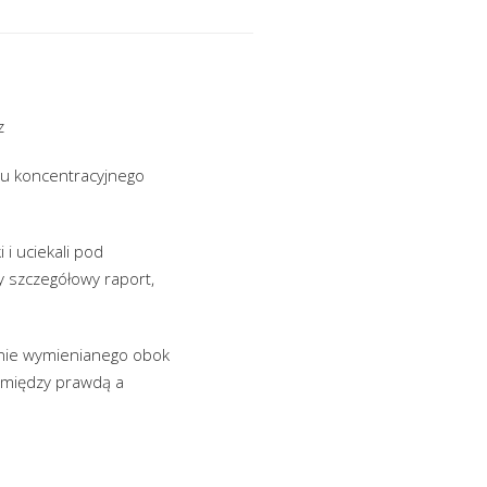
z
zu koncentracyjnego
i uciekali pod
y szczegółowy raport,
znie wymienianego obok
a między prawdą a