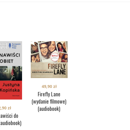
49,90
zł
39,90
zł
Firefly Lane
Washington Black
Pię
(wydanie filmowe)
(audiobook)
cie
(audiobook)
2,90
zł
nawiści do
(audiobook)