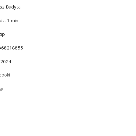
sz Budyta
dz. 1 min
ip
368218855
.2024
booki