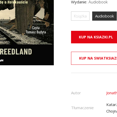
Wydanie
:
Audiobook
Książka
Audiobook
KUP NA KSIAZKI.PL
KUP NA SWIATKSIAZ
Autor
Jonat
Katar
Tłumaczenie
Chojn