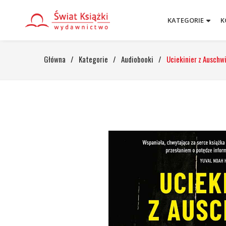
KATEGORIE
K
Główna
/
Kategorie
/
Audiobooki
/
Uciekinier z Auschw