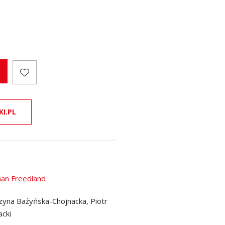
KI.PL
han Freedland
zyna Bażyńska-Chojnacka, Piotr
acki