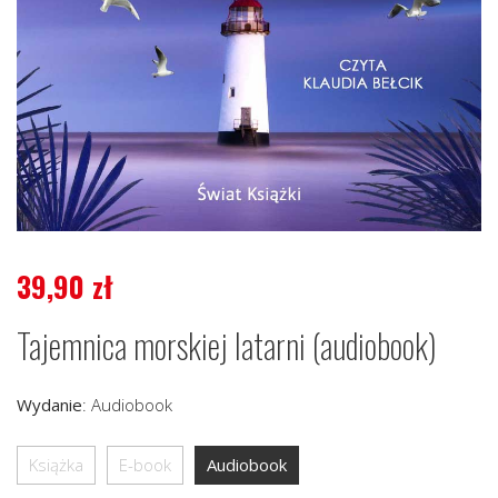
39,90
zł
Tajemnica morskiej latarni (audiobook)
Wydanie
:
Audiobook
Książka
E-book
Audiobook