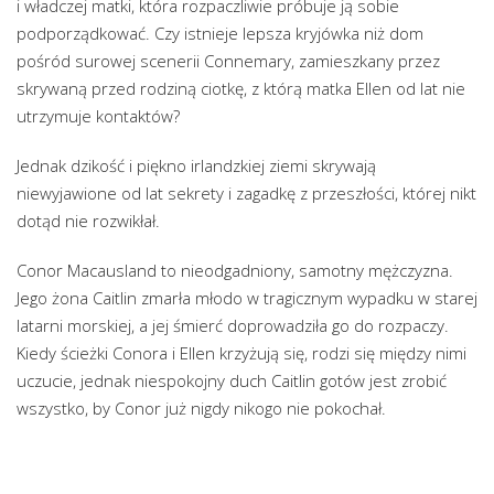
i władczej matki, która rozpaczliwie próbuje ją sobie
podporządkować. Czy istnieje lepsza kryjówka niż dom
pośród surowej scenerii Connemary, zamieszkany przez
skrywaną przed rodziną ciotkę, z którą matka Ellen od lat nie
utrzymuje kontaktów?
Jednak dzikość i piękno irlandzkiej ziemi skrywają
niewyjawione od lat sekrety i zagadkę z przeszłości, której nikt
dotąd nie rozwikłał.
Conor Macausland to nieodgadniony, samotny mężczyzna.
Jego żona Caitlin zmarła młodo w tragicznym wypadku w starej
latarni morskiej, a jej śmierć doprowadziła go do rozpaczy.
Kiedy ścieżki Conora i Ellen krzyżują się, rodzi się między nimi
uczucie, jednak niespokojny duch Caitlin gotów jest zrobić
wszystko, by Conor już nigdy nikogo nie pokochał.