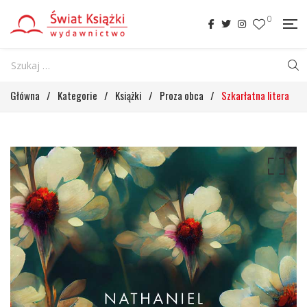
0
Główna
/
Kategorie
/
Książki
/
Proza obca
/
Szkarłatna litera