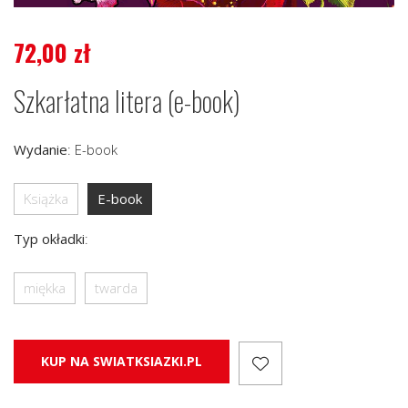
72,00
zł
Szkarłatna litera (e-book)
Wydanie
:
E-book
Książka
E-book
Typ okładki
:
miękka
twarda
KUP NA SWIATKSIAZKI.PL