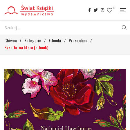
0
Główna
/
Kategorie
/
E-booki
/
Proza obca
/
Szkarłatna litera (e-book)