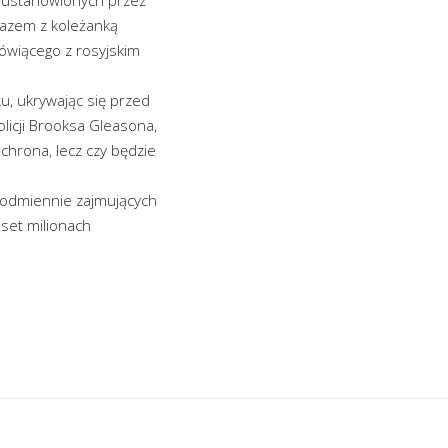
Razem z koleżanką
ówiącego z rosyjskim
u, ukrywając się przed
licji Brooksa Gleasona,
chrona, lecz czy będzie
ieodmiennie zajmujących
set milionach