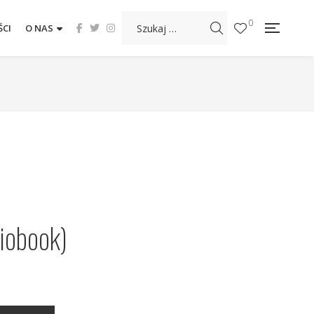
0
CI
O NAS
iobook)