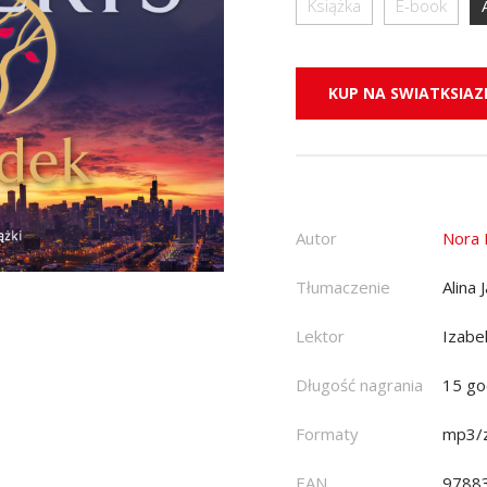
Książka
E-book
KUP NA SWIATKSIAZK
Autor
Nora 
Tłumaczenie
Alina
Lektor
Izabe
Długość nagrania
15 go
Formaty
mp3/z
EAN
9788