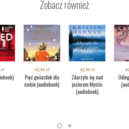
Zobacz również
0
zł
42,90
zł
42,90
zł
4
iobook)
Pięć gwiazdek dla
Zdarzyło się nad
Odleg
ciebie (audiobook)
jeziorem Mystic
(au
(audiobook)