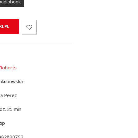
Audiobook
I.PL
Roberts
 Jakubowska
la Perez
dz. 25 min
ip
382890792