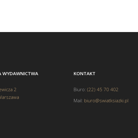
BA WYDAWNICTWA
KONTAKT
ewicza 2
Biuro:
(22) 45 70 402
Warszawa
Mail:
biuro@swiatksiazki.pl