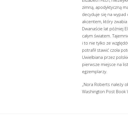
zimną, apodyktyczną ma
decyduje się na wypad 
akcentem, który zwabia
Dwanaście lat później 
całym światem. Tajemni
i to nie tylko ze wzglę
potrafił stawić czoła p
Uwielbiana przez polsk
pierwsze miejsce na li
egzemplarzy.
„Nora Roberts należy o
Washington Post Book 