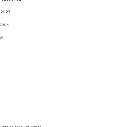
.2023
booki
ad ustanowionych przez