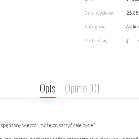
Data wydania
25.05
Kategoria:
Audio
Podziel się
Opis
Opinie (0)
 spędzony wieczór może zniszczyć całe życie?
kle inteligentna, posłuszna i pilna szesnastolatka, żyje według zas