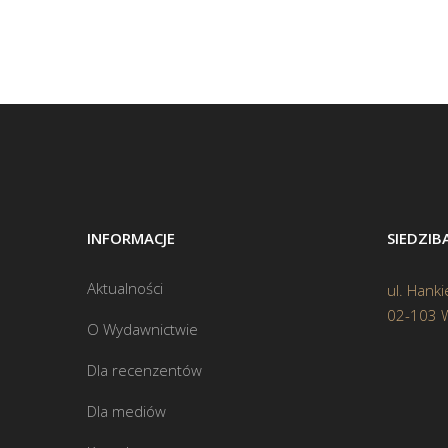
INFORMACJE
SIEDZI
Aktualności
ul. Hanki
02-103 
O Wydawnictwie
Dla recenzentów
Dla mediów