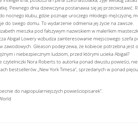
tkę. Pewnego dnia dziewczyna postanawia się jej przeciwstawić. 
do nocnego klubu, gdzie poznaje uroczego młodego mężczyznę, m
 je do swego domu. To wydarzenie odmienia jej życie na zawsze.
Elizabeth mieszka pod fałszywym nazwiskiem w maleńkim miasteczk
cza Abigail Lowery wzbudza zainteresowanie miejscowego szefa po
dów zawodowych. Gleason podejrzewa, że kobiecie potrzebna jest o
otężnym i niebezpiecznym ludziom, przed którymi ucieka Abigail?
ie czytelniczki Nora Roberts to autorka ponad dwustu powieści, n
stach bestsellerów „New York Timesa”, sprzedanych w ponad pięciu
becnie do najpopularniejszych powieściopisarek”.
World