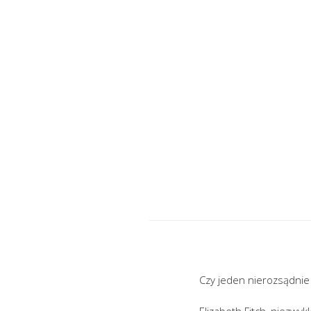
Czy jeden nierozsądnie
Elizabeth Fitch, niezwy