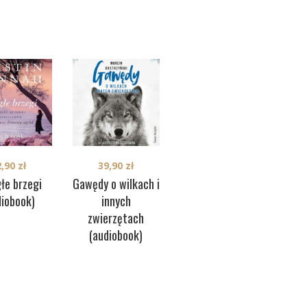
2,90
zł
39,90
zł
łe brzegi
Gawędy o wilkach i
M
diobook)
innych
zwierzętach
36,77
zł
Polichromia
(audiobook)
(audiobook)