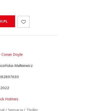
I.PL
r Conan Doyle
ozińska-Małkiewicz
382897630
.2022
ock Holmes
ał / Sensacja / Thriller