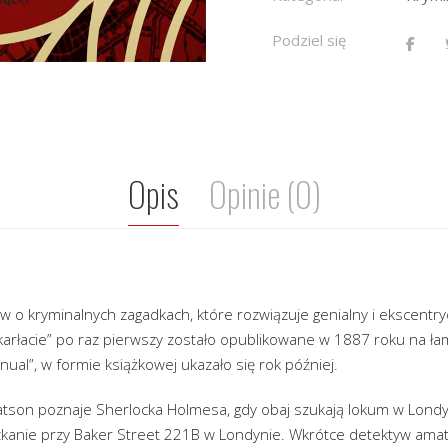
Podziel się
Opis
Opinie (0)
w o kryminalnych zagadkach, które rozwiązuje genialny i ekscentr
arłacie” po raz pierwszy zostało opublikowane w 1887 roku na ł
ual”, w formie książkowej ukazało się rok później.
son poznaje Sherlocka Holmesa, gdy obaj szukają lokum w Londy
kanie przy Baker Street 221B w Londynie. Wkrótce detektyw ama