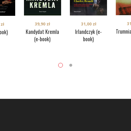
3
39,90
zł
31,00
zł
0
zł
Trumnia
Kandydat Kremla
Irlandczyk (e-
ook)
(e-book)
book)