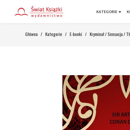
KATEGORIE
K
Główna
/
Kategorie
/
E-booki
/
Kryminał / Sensacja / Th