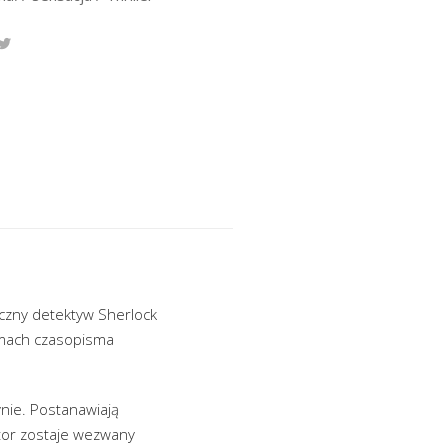
yczny detektyw Sherlock
amach czasopisma
nie. Postanawiają
tor zostaje wezwany