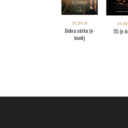
31,50
zł
31,5
Dobra córka (e-
55 (e-b
book)