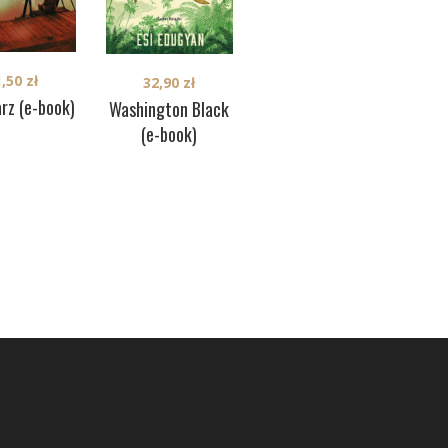
1,50
zł
31,50
zł
32,90
zł
rz (e-book)
Nie zamykaj oczu
Washington Black
(e-book)
prz
(e-book)