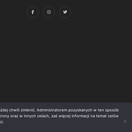
każdej chwili zmienić. Administratorem pozyskanych w ten sposób
trony oraz w innych celach, zaś więcej informacji na temat celów
yright © 2015 Świat Książki. Wszelkie prawa zastrzeżone
i.