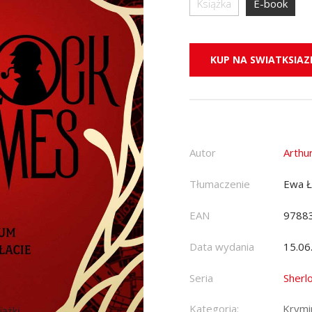
Książka
E-book
KUP NA SWIATKSIAZK
Autor
Arthu
Tłumaczenie
Ewa Ł
EAN
9788
Data wydania
15.06
Seria
Sherl
Kategoria:
Krymin