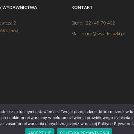
BA WYDAWNICTWA
KONTAKT
ewicza 2
Biuro:
(22) 45 70 402
Warszawa
Mail:
biuro@swiatksiazki.pl
godnie z aktualnymi ustawieniami Twojej przeglądarki, które możesz w 
ikach cookie przetwarzamy w celu umożliwienia prawidłowego działania s
Cop
raz zasad przetwarzania danych znajdziesz w naszej Polityce Prywatnośc
AKCEPTUJĘ
POLITYKA PRYWATNOŚCI