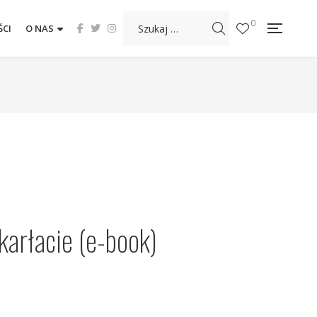
0
CI
O NAS
karłacie (e-book)