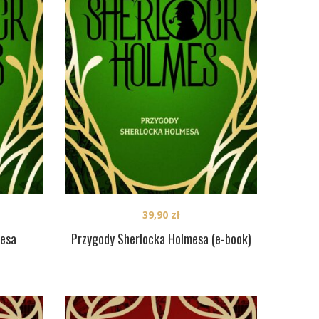
39,90
zł
mesa
Przygody Sherlocka Holmesa (e-book)