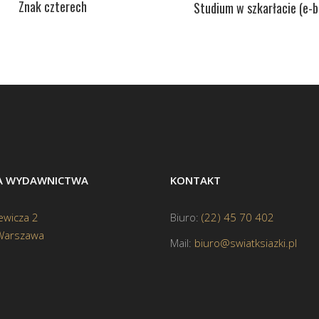
Znak czterech
Studium w szkarłacie (e-b
BA WYDAWNICTWA
KONTAKT
ewicza 2
Biuro:
(22) 45 70 402
Warszawa
Mail:
biuro@swiatksiazki.pl