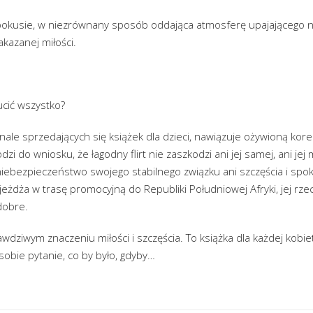
okusie, w niezrównany sposób oddająca atmosferę upajającego n
kazanej miłości.
ucić wszystko?
nale sprzedających się książek dla dzieci, nawiązuje ożywioną ko
zi do wniosku, że łagodny flirt nie zaszkodzi ani jej samej, ani jej
niebezpieczeństwo swojego stabilnego związku ani szczęścia i spo
jeżdża w trasę promocyjną do Republiki Południowej Afryki, jej rz
dobre.
wdziwym znaczeniu miłości i szczęścia. To książka dla każdej kobi
obie pytanie, co by było, gdyby…