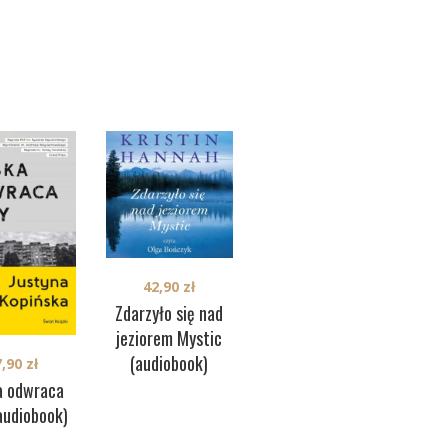
42,90
zł
36,90
zł
Zdarzyło się nad
Zjadaczka
Wie
jeziorem Mystic
Grzechów
(audiobook)
(audiobook)
7,90
zł
a odwraca
audiobook)