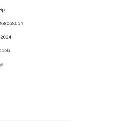
ip
368068054
.2024
booki