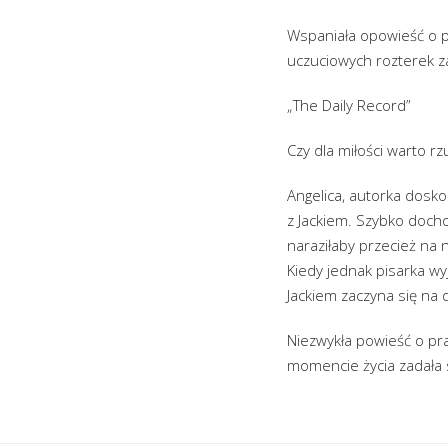
Wspaniała opowieść o p
uczuciowych rozterek za
„The Daily Record”
Czy dla miłości warto rz
Angelica, autorka dosko
z Jackiem. Szybko dochod
naraziłaby przecież na 
Kiedy jednak pisarka wy
Jackiem zaczyna się na 
Niezwykła powieść o pra
momencie życia zadała s