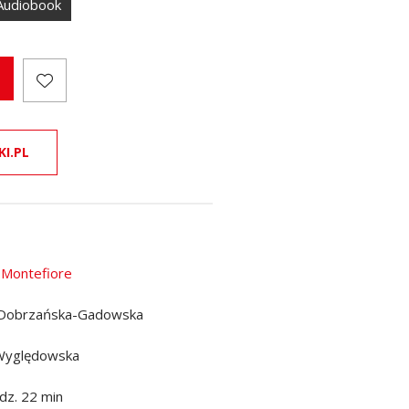
Audiobook
KI.PL
 Montefiore
 Dobrzańska-Gadowska
Wyględowska
dz. 22 min