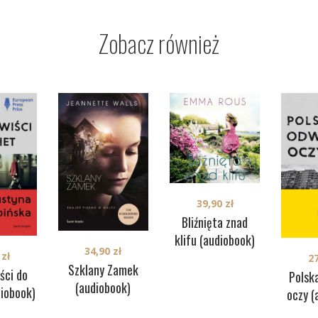
Zobacz również
39,90
zł
Bliźnięta znad
klifu (audiobook)
34,90
zł
0
zł
2
Szklany Zamek
ści do
Polsk
(audiobook)
diobook)
oczy (