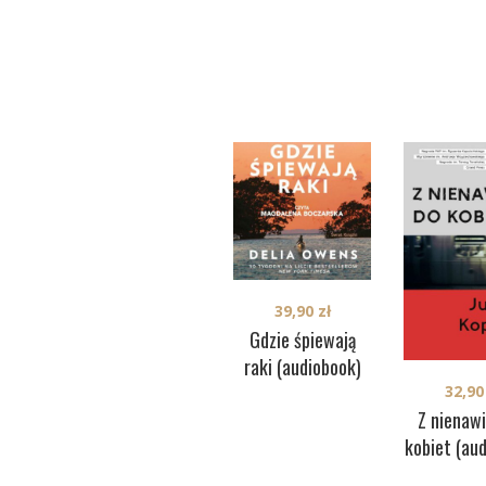
39,90
zł
Gdzie śpiewają
raki (audiobook)
32,9
Z nienawi
kobiet (au