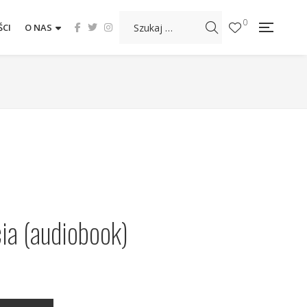
0
CI
O NAS
ia (audiobook)