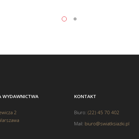
BA WYDAWNICTWA
KONTAKT
ewicza 2
Biuro:
(22) 45 70 402
Warszawa
Mail:
biuro@swiatksiazki.pl