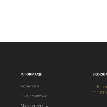
INFORMACJE
SIEDZI
Aktualności
ul. Hanki
02-103 
O Wydawnictwie
Dla recenzentów