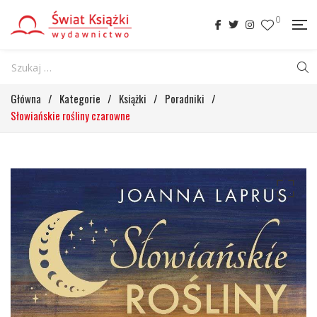
0
Główna
/
Kategorie
/
Książki
/
Poradniki
/
Słowiańskie rośliny czarowne