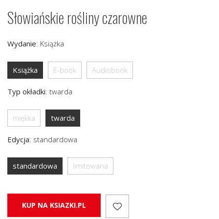
Słowiańskie rośliny czarowne
Wydanie
:
Książka
Książka
E-book
Audiobook
Typ okładki
:
twarda
miękka
twarda
Edycja
:
standardowa
standardowa
limitowana
KUP NA KSIAZKI.PL