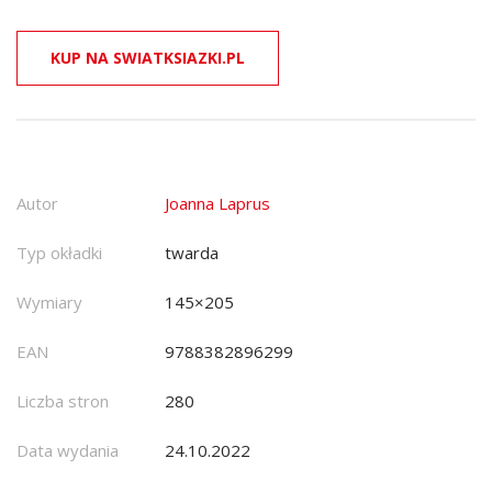
KUP NA SWIATKSIAZKI.PL
Autor
Joanna Laprus
Typ okładki
twarda
Wymiary
145×205
EAN
9788382896299
Liczba stron
280
Data wydania
24.10.2022