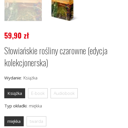
59,90
zł
Słowiańskie rośliny czarowne (edycja
kolekcjonerska)
Wydanie
:
Książka
Książka
E-book
Audiobook
Typ okładki
:
miękka
miękka
twarda