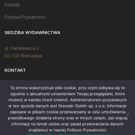
Kontakt
Polityka Prywatności
SIEDZIBA WYDAWNICTWA
ul. Hankiewicza 2
02-103 Warszawa
KONTAKT
Biuro:
(22) 45 70 402
Ta strona wykorzystuje pliki cookie, przy czym odbywa się to
zgodnie z aktualnymi ustawieniami Twojej przeglądarki, które
Mail:
biuro@swiatksiazki.pl
możesz w każdej chwili zmienić. Administratorem pozyskanych
w ten sposób danych jest Dressler Dublin sp. z o.o. Informacje
zapisane w plikach cookie przetwarzamy w celu umożliwienia
prawidłowego działania strony oraz w innych celach, zaś więcej
informacji na temat celów oraz zasad przetwarzania danych
znajdziesz w naszej Polityce Prywatności.
Copyright © 2015 Świat Książki. Wszelkie prawa zastrzeżone