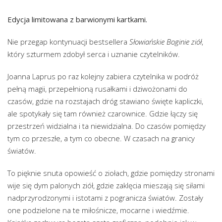
Edycja limitowana z barwionymi kartkami.
Nie przegap kontynuacji bestsellera
Słowiańskie Boginie ziół
,
który szturmem zdobył serca i uznanie czytelników.
Joanna Laprus po raz kolejny zabiera czytelnika w podróż
pełną magii, przepełnioną rusałkami i dziwożonami do
czasów, gdzie na rozstajach dróg stawiano święte kapliczki,
ale spotykały się tam również czarownice. Gdzie łączy się
przestrzeń widzialna i ta niewidzialna. Do czasów pomiędzy
tym co przeszłe, a tym co obecne. W czasach na granicy
światów.
To pięknie snuta opowieść o ziołach, gdzie pomiędzy stronami
wije się dym palonych ziół, gdzie zaklęcia mieszają się siłami
nadprzyrodzonymi i istotami z pogranicza światów. Zostały
one podzielone na te miłośnicze, mocarne i wiedźmie.