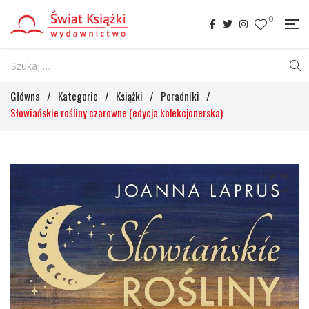
0
Główna
/
Kategorie
/
Książki
/
Poradniki
/
Słowiańskie rośliny czarowne (edycja kolekcjonerska)