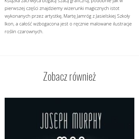
Książka zachwyca bogatą szatą graficzną, podobnie jak w
pierwszej części znajdziemy wizerunki magicznych istot
wykonanych przez artystkę, Martę Jamróg z Jasielskiej Szkoły
Ikon, a całość wzbogacona jest o ręcznie malowane ilustracje
roślin czarownych.
Zobacz również