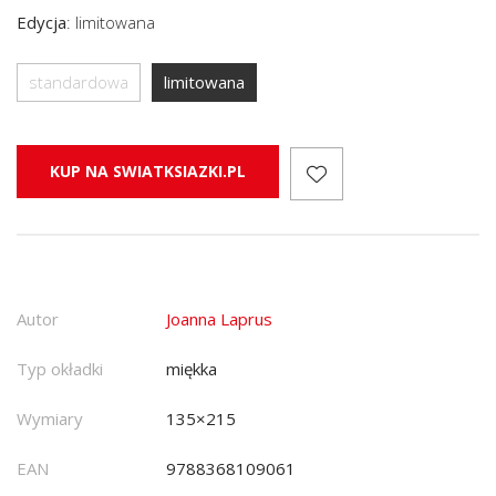
Edycja
:
limitowana
standardowa
limitowana
KUP NA SWIATKSIAZKI.PL
Autor
Joanna Laprus
Typ okładki
miękka
Wymiary
135×215
EAN
9788368109061